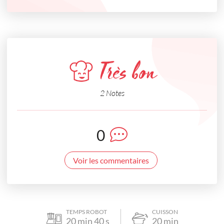
Très bon
2 Notes
0
Voir les commentaires
TEMPS ROBOT
CUISSON
20
min
40
s
20
min