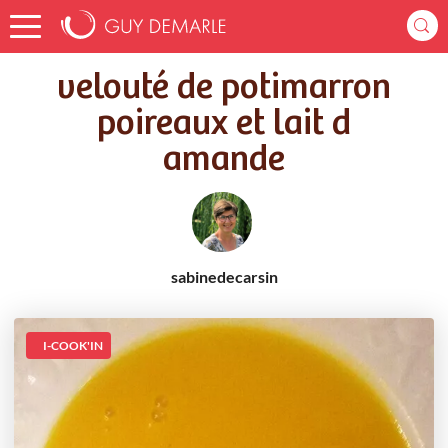
Accueil
Recettes
velouté de potimarron poireaux et lait d amande
velouté de potimarron
poireaux et lait d
amande
sabinedecarsin
I-COOK'IN