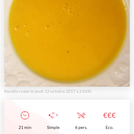
Recette créée le jeudi 12 octobre 2017 à 21h00
€
€
€
21
min
Simple
6 pers.
Eco.