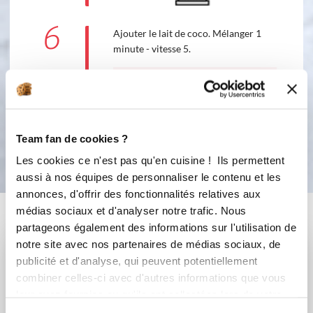
6
Ajouter le lait de coco. Mélanger 1
minute - vitesse 5.
5
1
min
Bon appétit !
Team fan de cookies ?
Les cookies ce n'est pas qu'en cuisine ! Ils permettent
aussi à nos équipes de personnaliser le contenu et les
annonces, d'offrir des fonctionnalités relatives aux
Vous aimerez aussi ...
médias sociaux et d'analyser notre trafic. Nous
partageons également des informations sur l'utilisation de
notre site avec nos partenaires de médias sociaux, de
publicité et d'analyse, qui peuvent potentiellement
combiner celles-ci avec d'autres informations que vous
leur avez fournies ou qu'ils ont collectées lors de votre
utilisation de leurs services.