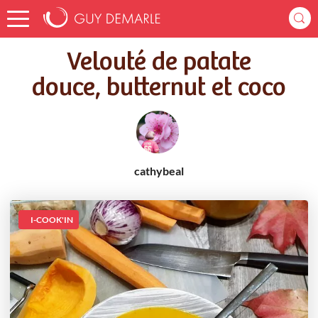
Accueil
Recettes
Velouté de patate douce, butternut et coco
Velouté de patate
douce, butternut et coco
cathybeal
I-COOK'IN