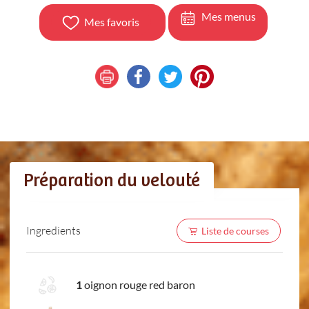
Mes menus
Mes favoris
Préparation du velouté
Ingredients
Liste de courses
1
oignon rouge red baron