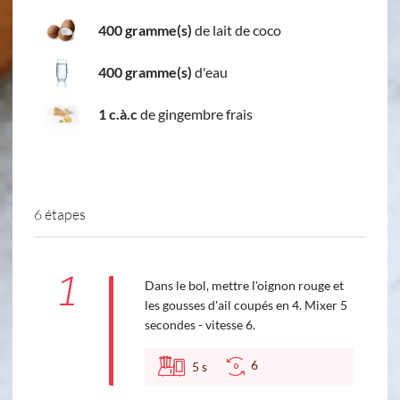
400 gramme(s)
de lait de coco
400 gramme(s)
d'eau
1 c.à.c
de gingembre frais
6 étapes
1
Dans le bol, mettre l'oignon rouge et
les gousses d'ail coupés en 4. Mixer 5
secondes - vitesse 6.
6
5
s