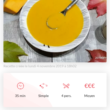
Recette créée le lundi 4 novembre 2019 à 18h02
€
€
€
35
min
Simple
4 pers.
Moyen