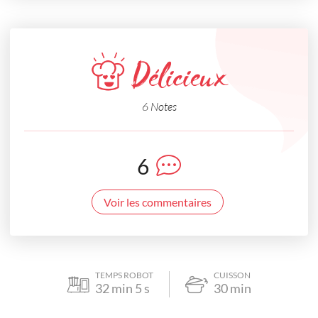
Délicieux
6 Notes
6
Voir les commentaires
TEMPS ROBOT
CUISSON
32
min
5
s
30
min