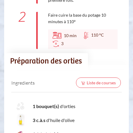
première fois.
2
Faire cuire la base du potage 10
minutes à 110°
110 °C
10
min
3
Préparation des orties
Ingredients
Liste de courses
1 bouquet(s)
d'orties
3 c.à.s
d'huile d'olive