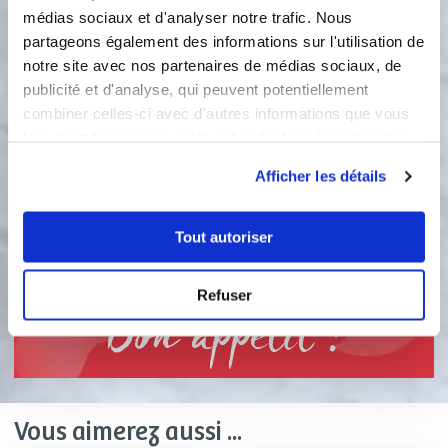
jusqu'à ce que les feuilles soient
médias sociaux et d'analyser notre trafic. Nous
fondues. Ajouter un peu d'eau si
partageons également des informations sur l'utilisation de
besoin. Quand les 10 minutes de
notre site avec nos partenaires de médias sociaux, de
cuisson du potage sont passées,
publicité et d'analyse, qui peuvent potentiellement
verser la préparation aux orties dans
combiner celles-ci avec d'autres informations que vous
le bol du robot.
leur avez fournies ou qu'ils ont collectées lors de votre
utilisation de leurs services.
2
Ajouter la crème et mélanger ... Bon
Afficher les détails
appétit !
Tout autoriser
4
10
s
Refuser
Bon appétit !
Vous aimerez aussi ...