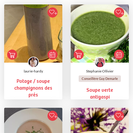
laurie-hardy
Stephanie Ollivier
Conseillère Guy Demarle
Potage / soupe
champignons des
Soupe verte
prés
antigaspi