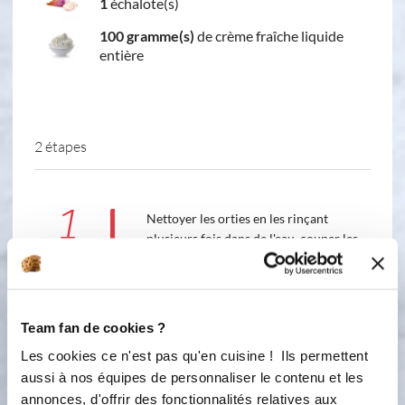
1
échalote(s)
100 gramme(s)
de crème fraîche liquide
entière
2 étapes
1
Nettoyer les orties en les rinçant
plusieurs fois dans de l'eau, couper les
feuilles et les réserver. J'avais une
passoire de feuilles après nettoyage.
Pendant la cuisson de la base du
potage, dans une poêle, faire chauffer
Team fan de cookies ?
l'huile d'olive, ajouter l'échalote
Les cookies ce n'est pas qu'en cuisine ! Ils permettent
ciselée et laisser cuire 1 minute en
aussi à nos équipes de personnaliser le contenu et les
remuant bien. Ajouter les feuilles
d'orties et mélanger avec une spatule
annonces, d'offrir des fonctionnalités relatives aux