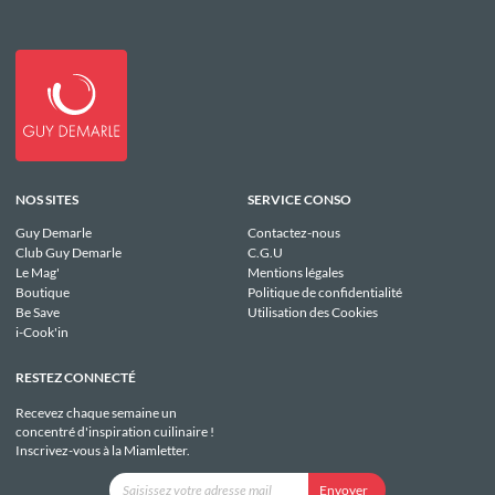
NOS SITES
SERVICE CONSO
Guy Demarle
Contactez-nous
Club Guy Demarle
C.G.U
Le Mag'
Mentions légales
Boutique
Politique de confidentialité
Be Save
Utilisation des Cookies
i-Cook'in
RESTEZ CONNECTÉ
Recevez chaque semaine un
concentré d'inspiration cuilinaire !
Inscrivez-vous à la Miamletter.