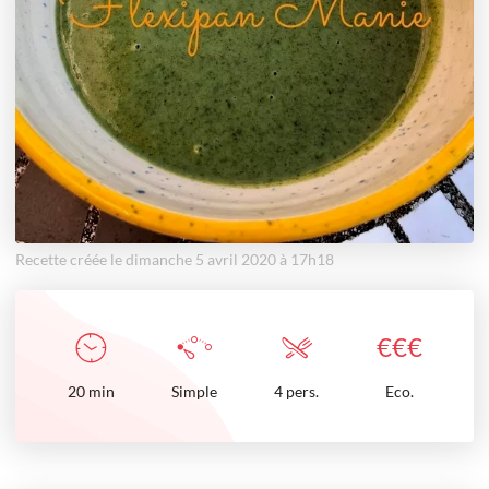
Recette créée le dimanche 5 avril 2020 à 17h18
€
€
€
20
min
Simple
4 pers.
Eco.