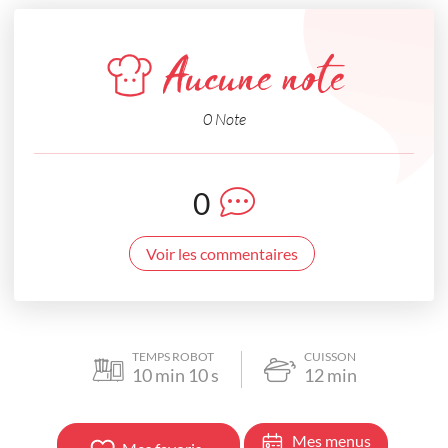
Aucune note
0 Note
0
Voir les commentaires
TEMPS ROBOT
CUISSON
10
min
10
s
12
min
Mes menus