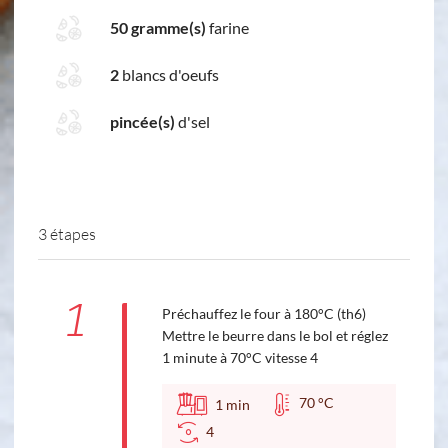
50 gramme(s)
farine
2
blancs d'oeufs
pincée(s)
d'sel
3 étapes
1
Préchauffez le four à 180°C (th6)
Mettre le beurre dans le bol et réglez
1 minute à 70°C vitesse 4
70 °C
1
min
4