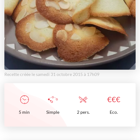
Recette créée le samedi 31 octobre 2015 à 17h09
€
€
€
5
min
Simple
2 pers.
Eco.