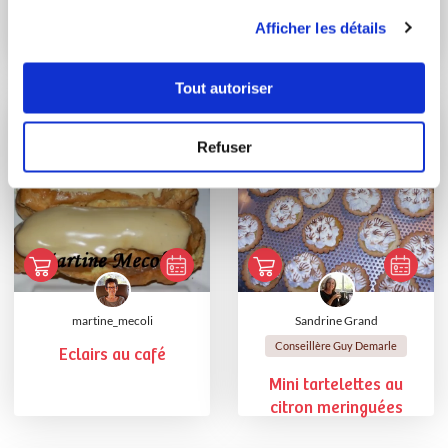
Eclairs à la vanille
utilisation de leurs services.
Afficher les détails
Rectangles citron-
meringués
Tout autoriser
Refuser
martine_mecoli
Sandrine Grand
Conseillère Guy Demarle
Eclairs au café
Mini tartelettes au
citron meringuées