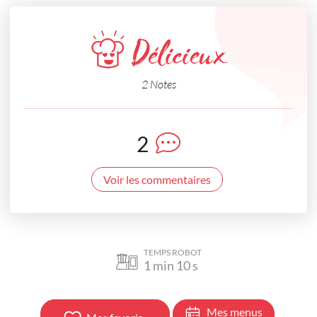
Délicieux
2 Notes
2
Voir les commentaires
TEMPS ROBOT
1
min
10
s
Mes menus