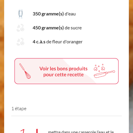
350 gramme(s)
d'eau
450 gramme(s)
de sucre
4 c.à.s
de fleur d'oranger
1 étape
mettre dans une casserole l'eau et le