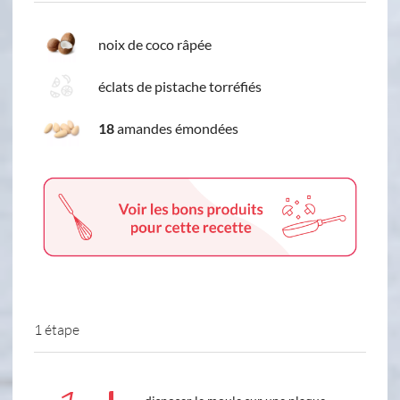
noix de coco râpée
éclats de pistache torréfiés
18
amandes émondées
1 étape