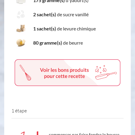
175 gramme(s)
d'yaourt(s)
2 sachet(s)
de sucre vanillé
1 sachet(s)
de levure chimique
80 gramme(s)
de beurre
1 étape
commencer par faire fondre le beurre