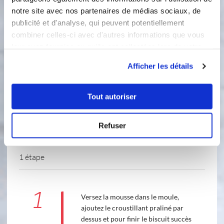
notre site avec nos partenaires de médias sociaux, de
publicité et d'analyse, qui peuvent potentiellement
Ingredients
Liste de courses
combiner celles-ci avec d'autres informations que vous
leur avez fournies ou qu'ils ont collectées lors de votre
utilisation de leurs services.
Afficher les détails
Tout autoriser
Refuser
1 étape
1
Versez la mousse dans le moule,
ajoutez le croustillant praliné par
dessus et pour finir le biscuit succès