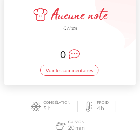
Aucune note
0 Note
0
Voir les commentaires
CONGÉLATION
FROID
5
h
4
h
CUISSON
20
min