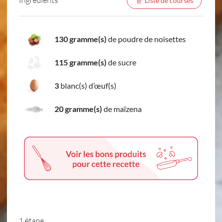
Liste de courses
130 gramme(s)
de poudre de noisettes
115 gramme(s)
de sucre
3
blanc(s) d’œuf(s)
20 gramme(s)
de maïzena
1 étape