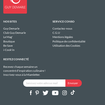
NOS SITES
SERVICE CONSO
Guy Demarle
Contactez-nous
Club Guy Demarle
C.G.U
Le Mag'
Mentions légales
Boutique
Politique de confidentialité
Be Save
Utilisation des Cookies
i-Cook'in
RESTEZ CONNECTÉ
Recevez chaque semaine un
concentré d'inspiration cuilinaire !
Inscrivez-vous à la Miamletter.