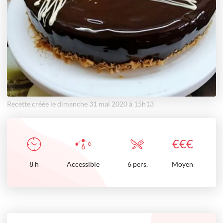
Recette créée le dimanche 31 mai 2020 à 15h13
€
€
€
8
h
Accessible
6 pers.
Moyen