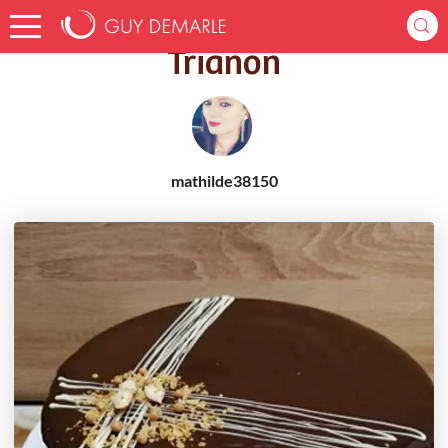
Accueil
Recettes
Trianon
Trianon
mathilde38150