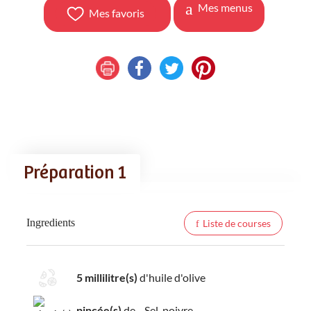
Mes menus
Mes favoris
Préparation 1
Ingredients
Liste de courses
5 millilitre(s)
d'huile d'olive
pincée(s)
de Sel, poivre