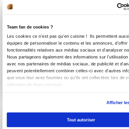
Estelle COUSIN
Brigitte Courbot
Conseillère Guy Demarle
Conseillère Guy Demarle
Team fan de cookies ?
Les cookies ce n'est pas qu'en cuisine ! Ils permettent auss
Lounges chorizo
Bâton de pizza sans
équipes de personnaliser le contenu et les annonces, d'offrir
comté
Icook'in
fonctionnalités relatives aux médias sociaux et d'analyser not
Nous partageons également des informations sur l'utilisation 
avec nos partenaires de médias sociaux, de publicité et d'an
peuvent potentiellement combiner celles-ci avec d'autres inf
que vous leur avez fournies ou qu'ils ont collectées lors de v
utilisation de leurs services.
Afficher le
Tout autoriser
Vous souhaitez commenter cette recette