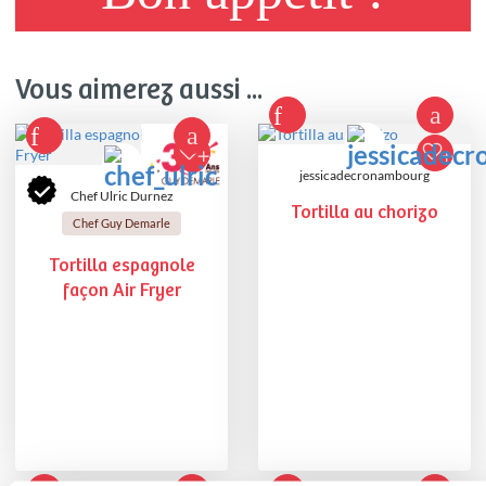
Vous aimerez aussi ...
jessicadecronambourg
Chef Ulric Durnez
Tortilla au chorizo
Chef Guy Demarle
Tortilla espagnole
façon Air Fryer