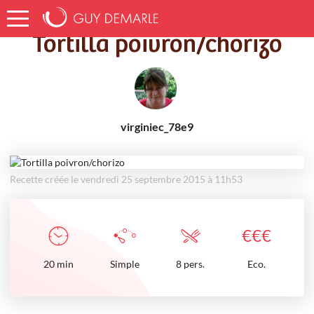
Accueil
Recettes
Tortilla poivron/chorizo
Tortilla poivron/chorizo
virginiec_78e9
Recette créée le vendredi 25 septembre 2015 à 11h53
€
€
€
20
min
Simple
8 pers.
Eco.