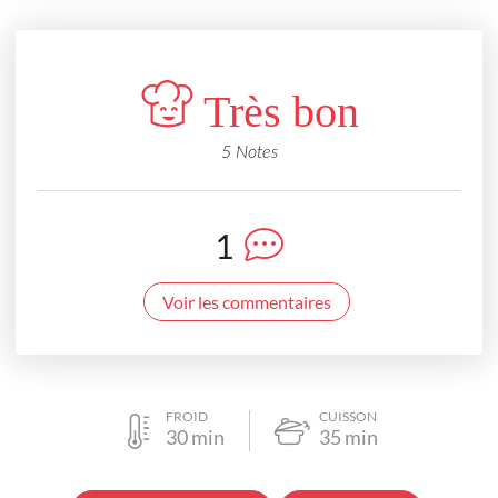
Très bon
5 Notes
1
Voir les commentaires
FROID
CUISSON
30
min
35
min