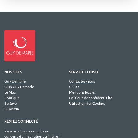
NOS SITES
SERVICE CONSO
Guy Demarle
Contactez-nous
Club Guy Demarle
C.G.U
Le Mag'
Mentions légales
Boutique
Politique de confidentialité
Be Save
Utilisation des Cookies
i-Cook'in
RESTEZ CONNECTÉ
Recevez chaque semaine un
concentré d'inspiration cuilinaire !