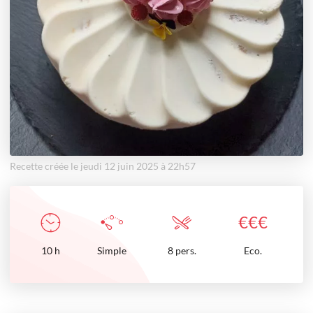
Recette créée le jeudi 12 juin 2025 à 22h57
€
€
€
10
h
Simple
8 pers.
Eco.