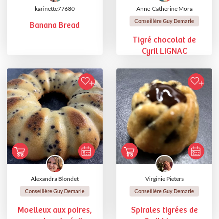
karinette77680
Anne-Catherine Mora
Conseillère Guy Demarle
Banana Bread
Tigré chocolat de
Cyril LIGNAC
Alexandra Blondet
Virginie Pieters
Conseillère Guy Demarle
Conseillère Guy Demarle
Moelleux aux poires,
Spirales tigrées de