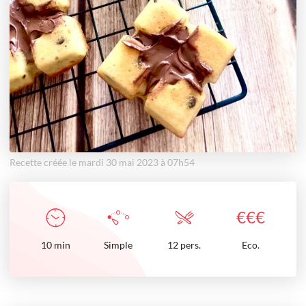
Recette créée le mardi 30 mai 2023 à 07h54
€
€
€
10
min
Simple
12 pers.
Eco.