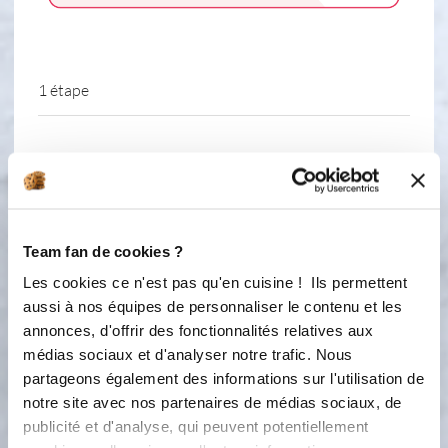
1 étape
1
Dans un cul-de-poule, mélangez au
fouet le sucre glace, la poudre
d’amandes, la farine, le bicarbonate et
le sel. Ajoutez les blancs d’œufs.
Team fan de cookies ?
Mélangez. Faites chauffer le beurre
jusqu’à ce que vous obteniez un
Les cookies ce n'est pas qu'en cuisine ! Ils permettent
beurre noisette et versez-le dans la
aussi à nos équipes de personnaliser le contenu et les
pâte en le filtrant pour éliminer les
annonces, d'offrir des fonctionnalités relatives aux
impuretés. Laissez refroidir un peu
médias sociaux et d'analyser notre trafic. Nous
avant d'ajouter les pépites de
partageons également des informations sur l'utilisation de
chocolat. Préchauffez votre four à
notre site avec nos partenaires de médias sociaux, de
170°C (th. 5-6) et placez votre moule
publicité et d'analyse, qui peuvent potentiellement
sur une plaque perforée. Garnissez les