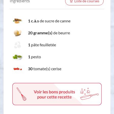
Ingredients
Liste de courses
1 c.à.s
de sucre de canne
20 gramme(s)
de beurre
1
pâte feuilletée
1
pesto
30
tomate(s) cerise