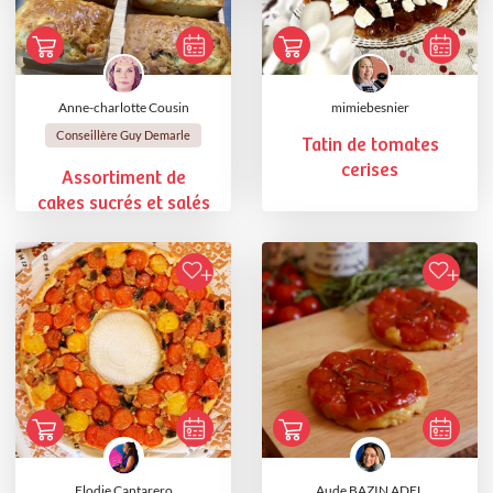
Anne-charlotte Cousin
mimiebesnier
Conseillère Guy Demarle
Tatin de tomates
cerises
Assortiment de
cakes sucrés et salés
Elodie Cantarero
Aude BAZIN ADEL