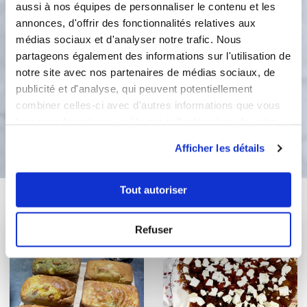
peu puis retourner la tarte en tatin.
aussi à nos équipes de personnaliser le contenu et les
Régalez vous tiède ou froid avec une
annonces, d'offrir des fonctionnalités relatives aux
salade.
médias sociaux et d'analyser notre trafic. Nous
partageons également des informations sur l'utilisation de
2
Étape 2
notre site avec nos partenaires de médias sociaux, de
publicité et d'analyse, qui peuvent potentiellement
combiner celles-ci avec d'autres informations que vous
leur avez fournies ou qu'ils ont collectées lors de votre
Bon appétit !
utilisation de leurs services.
Afficher les détails
Tout autoriser
Vous aimerez aussi ...
Refuser