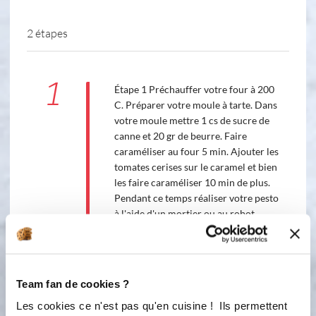
2 étapes
1
Étape 1 Préchauffer votre four à 200
C. Préparer votre moule à tarte. Dans
votre moule mettre 1 cs de sucre de
canne et 20 gr de beurre. Faire
caraméliser au four 5 min. Ajouter les
tomates cerises sur le caramel et bien
les faire caraméliser 10 min de plus.
Pendant ce temps réaliser votre pesto
à l'aide d'un mortier ou au robot..
Etaler la pâte feuilletée sur la roulpat.
Napper la de pesto à l'aide d'un
pinceau en silicone. Recouvrir les
tomates de la pâte feuilletée en
Team fan de cookies ?
bordant bien la pâte sous les tomates
Les cookies ce n'est pas qu'en cuisine ! Ils permettent
et enfournez 35 minutes. Attendre un