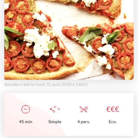
Recette créée le lundi 31 août 2020 à 16h21
€
€
€
45
min
Simple
4 pers.
Eco.