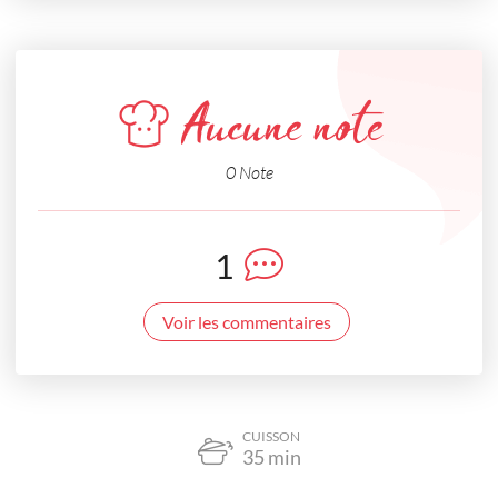
Aucune note
0 Note
1
Voir les commentaires
CUISSON
35
min