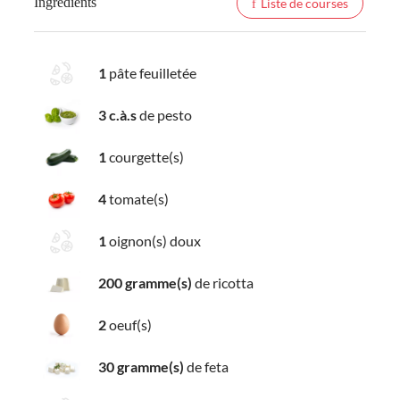
Ingredients
Liste de courses
1
pâte feuilletée
3 c.à.s
de pesto
1
courgette(s)
4
tomate(s)
1
oignon(s) doux
200 gramme(s)
de ricotta
2
oeuf(s)
30 gramme(s)
de feta