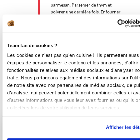
parmesan. Parsemer de thym et
poivrer une dernière fois. Enfourner
et baisser le four à 200°. Laisser cuire
pendant 30 minutes environ, jusqu'à
ce que la tarte soit dorée et cuite.
Pssst, voici mon pesto du jardin :
Team fan de cookies ?
https://www.guydemarle.com/recettes/pesto-
du-jardin-chez-nanou-40337
Les cookies ce n'est pas qu'en cuisine ! Ils permettent auss
équipes de personnaliser le contenu et les annonces, d'offrir
fonctionnalités relatives aux médias sociaux et d'analyser no
Bon appétit !
trafic. Nous partageons également des informations sur l'utili
de notre site avec nos partenaires de médias sociaux, de publ
d'analyse, qui peuvent potentiellement combiner celles-ci av
d'autres informations que vous leur avez fournies ou qu'ils o
Vous aimerez aussi ...
collectées lors de votre utilisation de leurs services.
Afficher les dét
Deza Sandrine
Christine Dooremont