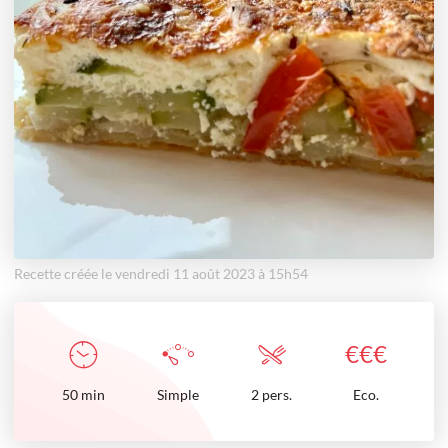
Recette créée le vendredi 11 août 2023 à 15h54
€
€
€
50
min
Simple
2 pers.
Eco.