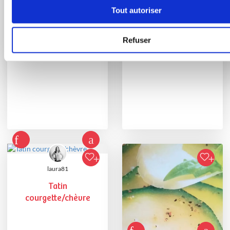
Conseillère Guy Demarle
Tout autoriser
Conseillère Guy Demarle
Tarte chèvre et
Tarte aux légumes
courgette
Refuser
d'été et Roquefort ...
laura81
Tatin
courgette/chèvre