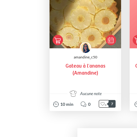
amandine_c50
Gateau à l'ananas
(Amandine)
Aucune note
10
min
0
7