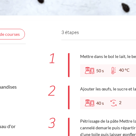
3 étapes
 de courses
1
Mettre dans le bol le lait, le b
40 °C
50
s
2
mandises
Ajouter les œufs, le sucre et 
2
40
s
3
Pétrissage de la pâte Mettre la
uau d'or
cannelé demarle puis répartir 
d'une toile puis laisser gonfl