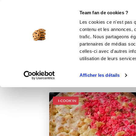
Le Club
i-Cook'in
Be Save
Boutique
Accueil
Recettes
Tarte / Galette au s
Team fan de cookies ?
Les cookies ce n'est pas q
T
contenu et les annonces, d'
trafic. Nous partageons éga
partenaires de médias soci
celles-ci avec d'autres inf
utilisation de leurs service
Afficher les détails
I-COOK'IN