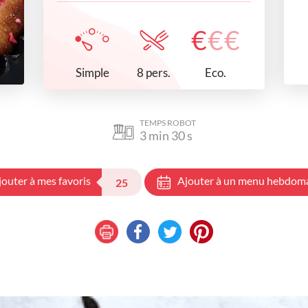
€
€
€
Simple
Eco.
8 pers.
TEMPS ROBOT
3
min
30
s
jouter à mes favoris
Ajouter à un menu hebdom
25