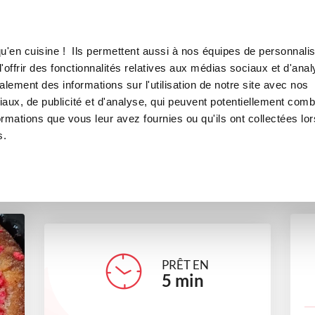
Canofea
Borealia
ucre & praline
LE MAG
LA BOUTIQUE
RECETTES
u'en cuisine ! Ils permettent aussi à nos équipes de personnalis
arte / Galette au sucre & prali
offrir des fonctionnalités relatives aux médias sociaux et d'anal
lement des informations sur l'utilisation de notre site avec nos
desserts
aux, de publicité et d'analyse, qui peuvent potentiellement comb
ormations que vous leur avez fournies ou qu'ils ont collectées lor
s.
severinepoupon
PRÊT EN
5
min