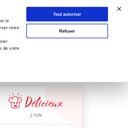
Atelier Culinaire
Le métier
Guy Demarle
Tout autoriser
Se connecter
S'inscrire
er le
ne
yser notre
Refuser
iner
s de votre
Délicieux
1 Note