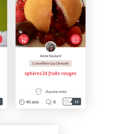
Anne Soulard
Conseillère Guy Demarle
sphères3d fruits rouges
Aucune note
45
min
0
2
12