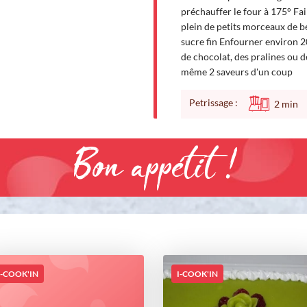
préchauffer le four à 175° Fai
plein de petits morceaux de 
sucre fin Enfourner environ 2
de chocolat, des pralines ou d
même 2 saveurs d'un coup
Petrissage :
2
min
Bon appétit !
I-COOK'IN
I-COOK'IN