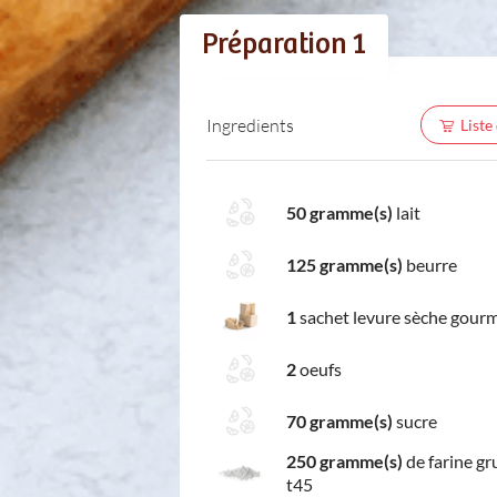
Préparation 1
Ingredients
Liste
50 gramme(s)
lait
125 gramme(s)
beurre
1
sachet levure sèche gour
2
oeufs
70 gramme(s)
sucre
250 gramme(s)
de farine gr
t45