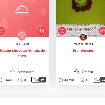
luciel_9e40
martine_mecoli
Gâteau chocolat et noix de
Framboisier
coco
Aucune note
Très bon
5
min
0
33
min
1
19
2