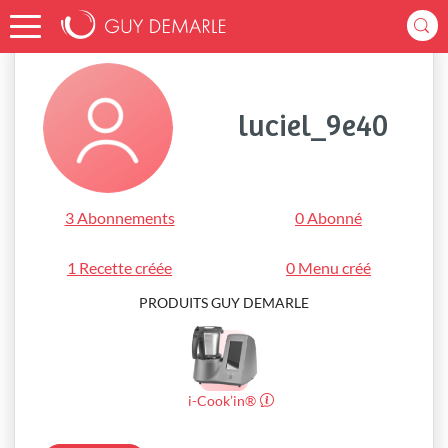
Accueil
luciel_9e40
luciel_9e40
3 Abonnements
0 Abonné
1 Recette créée
0 Menu créé
PRODUITS GUY DEMARLE
i-Cook’in®