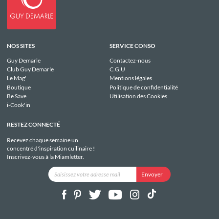
NOS SITES
SERVICE CONSO
Guy Demarle
Contactez-nous
Club Guy Demarle
C.G.U
Le Mag'
Mentions légales
Boutique
Politique de confidentialité
Be Save
Utilisation des Cookies
i-Cook'in
RESTEZ CONNECTÉ
Recevez chaque semaine un
concentré d'inspiration cuilinaire !
Inscrivez-vous à la Miamletter.