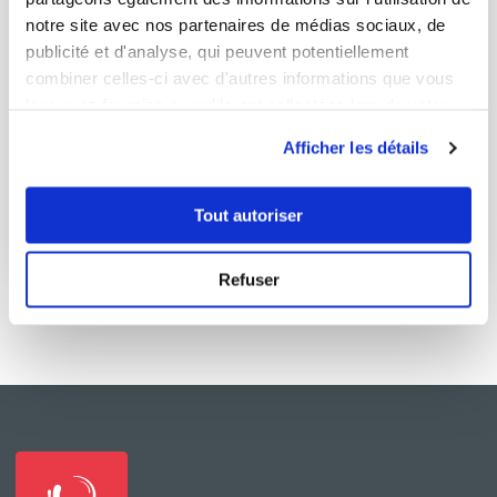
notre site avec nos partenaires de médias sociaux, de
publicité et d'analyse, qui peuvent potentiellement
combiner celles-ci avec d'autres informations que vous
leur avez fournies ou qu'ils ont collectées lors de votre
luciel_9e40
utilisation de leurs services.
Gâteau chocolat et noix de coco
Afficher les détails
Aucune note
Tout autoriser
5
min
0
19
Refuser