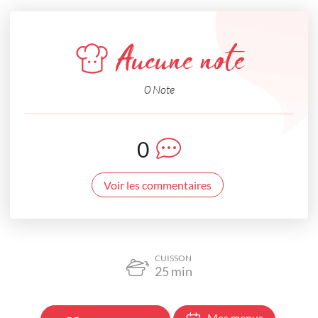
Aucune note
0 Note
0
Voir les commentaires
CUISSON
25
min
Mes menus