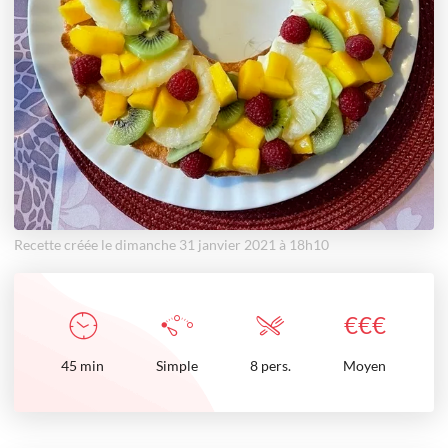
Recette créée le dimanche 31 janvier 2021 à 18h10
€
€
€
45
min
Simple
8 pers.
Moyen