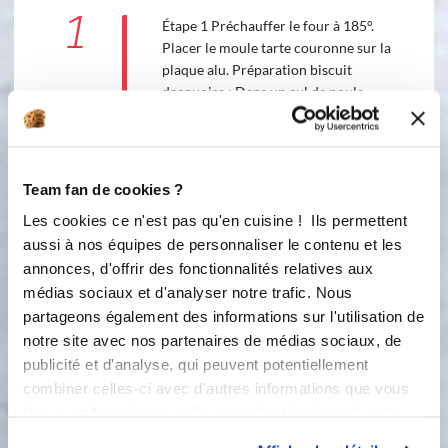
1
Étape 1 Préchauffer le four à 185°.
Placer le moule tarte couronne sur la
plaque alu. Préparation biscuit
dacquoise : Dans un cul de poule,
mélanger la poudre d'amande, la
farine tamisée et les 60 grammes de
sucre glace. Monter les blancs en
neige avec les 35 grammes de sucre.
Team fan de cookies ?
Une fois bien ferme, ajouter un jaune
Les cookies ce n'est pas qu'en cuisine ! Ils permettent
d'œuf. A l'aide de la poche à douilles,
aussi à nos équipes de personnaliser le contenu et les
garnir le moule tarte couronne sans
oublier de monter légèrement sur les
annonces, d'offrir des fonctionnalités relatives aux
bords. Cuire à 185° environ 20
médias sociaux et d'analyser notre trafic. Nous
minutes en fonction de votre four.
partageons également des informations sur l'utilisation de
notre site avec nos partenaires de médias sociaux, de
2
Étape 2 Préparation de la crème
publicité et d'analyse, qui peuvent potentiellement
pâtissière à la ricotta : Mettre la
combiner celles-ci avec d'autres informations que vous
gélatine dans de l'eau froide afin de la
leur avez fournies ou qu'ils ont collectées lors de votre
réhydrater. Dans la cuve de votre
utilisation de leurs services.