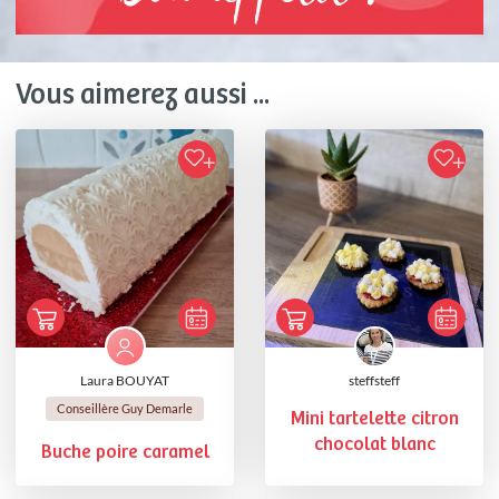
Vous aimerez aussi ...
Laura BOUYAT
steffsteff
Conseillère Guy Demarle
Mini tartelette citron
chocolat blanc
Buche poire caramel