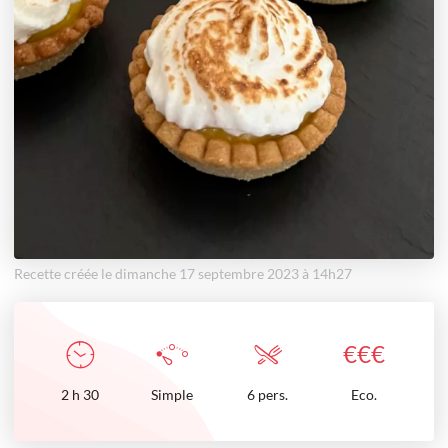
Recette créée le dimanche 17 septembre 2023 à 14h27
€
€
€
2
h
30
Simple
6 pers.
Eco.