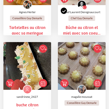
Agnes Herter
Chef Laurent Deregnaucourt
Conseillère Guy Demarle
Chef Guy Demarle
Tartelettes au citron
Bûche au citron et
avec sa meringue
miel avec son coeu...
sandrinew_2427
magalie moussat
Conseillère Guy Demarle
buche citron