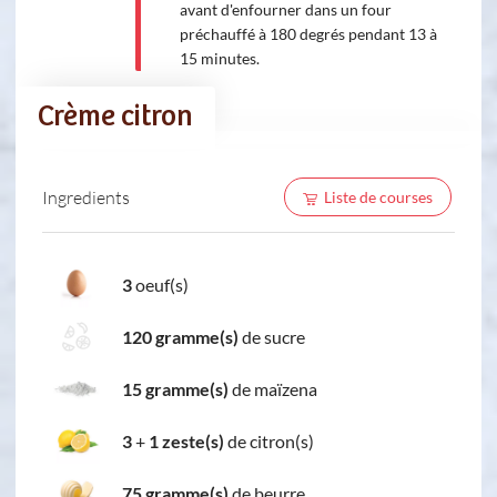
avant d'enfourner dans un four
préchauffé à 180 degrés pendant 13 à
15 minutes.
Crème citron
Ingredients
Liste de courses
3
oeuf(s)
120 gramme(s)
de sucre
15 gramme(s)
de maïzena
3
+
1 zeste(s)
de citron(s)
75 gramme(s)
de beurre