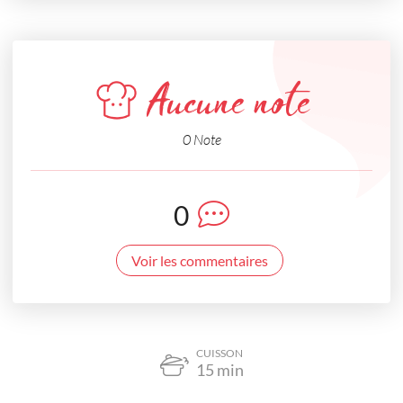
Aucune note
0 Note
0
Voir les commentaires
CUISSON
15
min