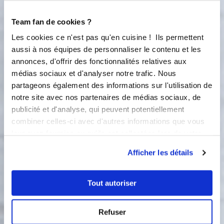
épaississement. Versez la crème dans
un bol puis rajoutez le beurre. Filmez
Team fan de cookies ?
au contact et placez au frais.
Les cookies ce n'est pas qu'en cuisine ! Ils permettent
aussi à nos équipes de personnaliser le contenu et les
Meringue à l'italienne
annonces, d'offrir des fonctionnalités relatives aux
médias sociaux et d'analyser notre trafic. Nous
partageons également des informations sur l'utilisation de
Ingredients
Liste de courses
notre site avec nos partenaires de médias sociaux, de
publicité et d'analyse, qui peuvent potentiellement
combiner celles-ci avec d'autres informations que vous
20 gramme(s)
d'eau
leur avez fournies ou qu'ils ont collectées lors de votre
utilisation de leurs services.
80 gramme(s)
de sucre
Afficher les détails
60 gramme(s)
de blanc(s) d’œuf(s)
Tout autoriser
Refuser