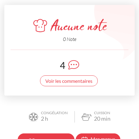
Aucune note
0 Note
4
Voir les commentaires
CONGÉLATION
CUISSON
2
h
20
min
Mes menus