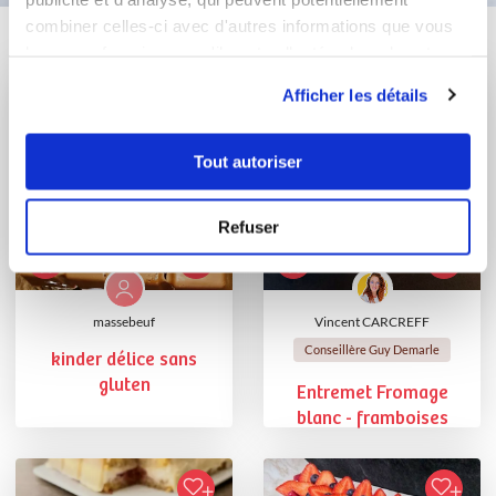
combiner celles-ci avec d'autres informations que vous
Vous aimerez aussi ...
leur avez fournies ou qu'ils ont collectées lors de votre
utilisation de leurs services.
Afficher les détails
Tout autoriser
Refuser
massebeuf
Vincent CARCREFF
Conseillère Guy Demarle
kinder délice sans
gluten
Entremet Fromage
blanc - framboises