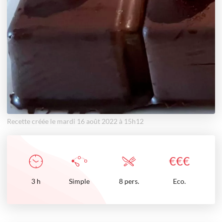
Recette créée le mardi 16 août 2022 à 15h12
€
€
€
3
h
Simple
8 pers.
Eco.