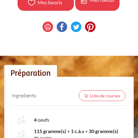
Mes favoris
Préparation
Ingredients
Liste de courses
4
oeufs
115 gramme(s)
+
1 c.à.s
+
30 gramme(s)
de sucre