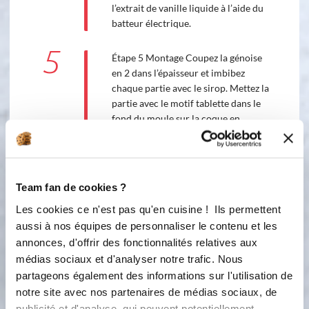
l’extrait de vanille liquide à l’aide du
batteur électrique.
5
Étape 5 Montage Coupez la génoise
en 2 dans l’épaisseur et imbibez
chaque partie avec le sirop. Mettez la
partie avec le motif tablette dans le
fond du moule sur la coque en
chocolat. Garnissez avec la crème
chantilly et les framboises . Mettez la
dernière partie de la génoise et laissez
prendre au réfrigérateur ou
Team fan de cookies ?
congélateur jusqu’au démoulage.
Les cookies ce n'est pas qu'en cuisine ! Ils permettent
Décorez avec quelques framboises.
aussi à nos équipes de personnaliser le contenu et les
annonces, d'offrir des fonctionnalités relatives aux
Bon appétit !
médias sociaux et d'analyser notre trafic. Nous
partageons également des informations sur l'utilisation de
notre site avec nos partenaires de médias sociaux, de
publicité et d'analyse, qui peuvent potentiellement