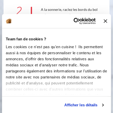
2
A la sonnerie, raclez les bords du bol
puis programmez 1 mn, vitesse S avec
l'i-cook'in ou vitesse 1 avec le 3.0.
Aidez avec la spatule à collerette si
besoin.
Team fan de cookies ?
Accessoire(s) :
Les cookies ce n'est pas qu'en cuisine ! Ils permettent
aussi à nos équipes de personnaliser le contenu et les
annonces, d'offrir des fonctionnalités relatives aux
Rissoler :
1
min
médias sociaux et d'analyser notre trafic. Nous
partageons également des informations sur l'utilisation de
3
Partagez la pâte en 15 parts de 40 g
notre site avec nos partenaires de médias sociaux, de
chacune et formez des boules. Posez
publicité et d'analyse, qui peuvent potentiellement
un découpoir de 9,5 cm de diamètre
combiner celles-ci avec d'autres informations que vous
sur la silpain. Posez au centre une
leur avez fournies ou qu'ils ont collectées lors de votre
boule de pâte et aplatissez-la afin de
utilisation de leurs services.
lui donner la forme du découpoir.
Afficher les détails
Retirez le découpoir et recommencez