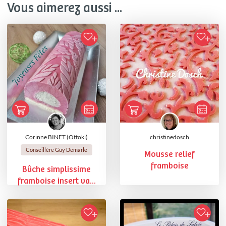
Vous aimerez aussi ...
Corinne BINET (Ottoki)
christinedosch
Conseillère Guy Demarle
Mousse relief
framboise
Bûche simplissime
framboise insert va...