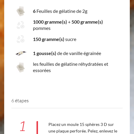
6
Feuilles de gélatine de 2g
1000 gramme(s)
+
500 gramme(s)
pommes
150 gramme(s)
sucre
1 gousse(s)
de de vanille égrainée
les feuilles de gélatine réhydratées et
essorées
6 étapes
1
Placez un moule 15 sphères 3 D sur
une plaque perforée. Pelez, enlevez le