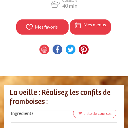
CUISSON
40
min
Mes menus
Mes favoris
La veille : Réalisez les confits de
framboises :
Ingredients
Liste de courses