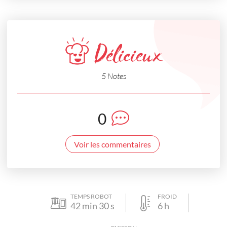
Délicieux
5 Notes
0
Voir les commentaires
TEMPS ROBOT
FROID
42
min
30
s
6
h