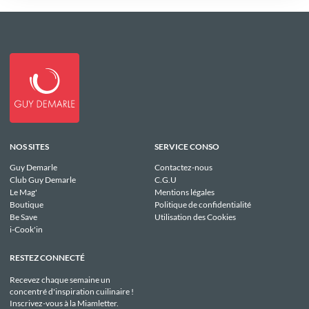
NOS SITES
SERVICE CONSO
Guy Demarle
Contactez-nous
Club Guy Demarle
C.G.U
Le Mag'
Mentions légales
Boutique
Politique de confidentialité
Be Save
Utilisation des Cookies
i-Cook'in
RESTEZ CONNECTÉ
Recevez chaque semaine un
concentré d'inspiration cuilinaire !
Inscrivez-vous à la Miamletter.