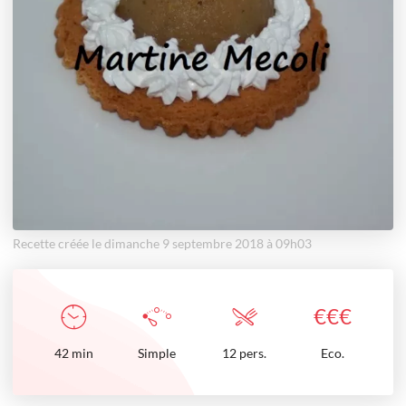
Recette créée le dimanche 9 septembre 2018 à 09h03
€
€
€
42
min
Simple
12 pers.
Eco.