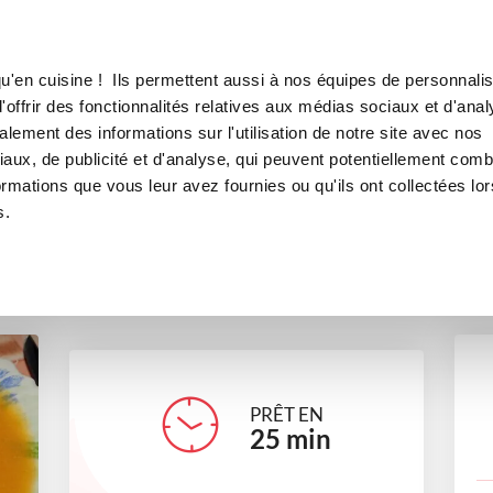
Canofea
Borealia
LE MAG
LA BOUTIQUE
RECETTES
u'en cuisine ! Ils permettent aussi à nos équipes de personnalis
Soupe détox
offrir des fonctionnalités relatives aux médias sociaux et d'anal
lement des informations sur l'utilisation de notre site avec nos
soupes et crèmes
Recettes minceur
aux, de publicité et d'analyse, qui peuvent potentiellement comb
ormations que vous leur avez fournies ou qu'ils ont collectées lor
s.
emelined_e13e
PRÊT EN
25
min