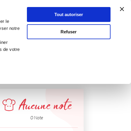
Atelier Culinaire
Le métier
Guy Demarle
Tout autoriser
Se connecter
S'inscrire
er le
yser notre
Refuser
iner
s de votre
Aucune note
0 Note