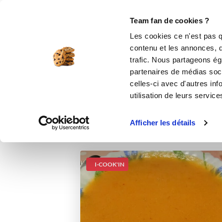
Le Club
i-Cook'in
Be Save
Boutique
Accueil
Recettes
Soupe détox
Team fan de cookies ?
Les cookies ce n'est pas q
contenu et les annonces, d'
trafic. Nous partageons éga
partenaires de médias soci
celles-ci avec d'autres inf
utilisation de leurs service
Afficher les détails
I-COOK'IN