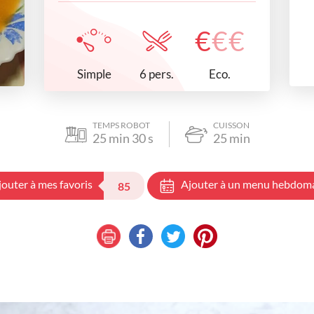
€
€
€
Simple
Eco.
6 pers.
TEMPS ROBOT
CUISSON
25
min
30
s
25
min
jouter à mes favoris
Ajouter à un menu hebdom
85