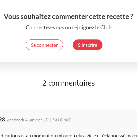
Vous souhaitez commenter cette recette ?
Connectez-vous ou rejoignez le Club
Se connecter
S'inscrire
2 commentaires
28
vendredi 4 janvier 2019 à 00h00
 indications et au moment du mixage, cela a giclé et éclaboussé ma c