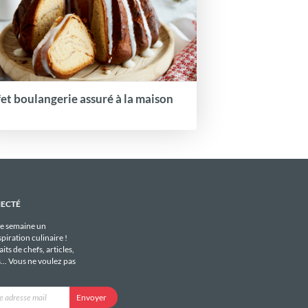
fet boulangerie assuré à la maison
NECTÉ
e semaine un
piration culinaire !
its de chefs, articles,
s... Vous ne voulez pas