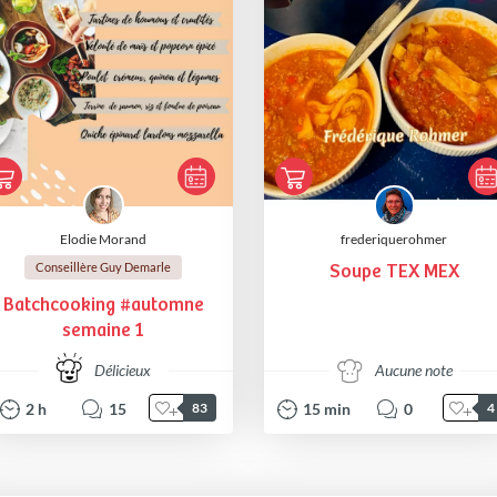
Elodie Morand
frederiquerohmer
Conseillère Guy Demarle
Soupe TEX MEX
Batchcooking #automne
semaine 1
Délicieux
Aucune note
2
h
15
15
min
0
83
4