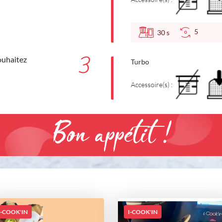
5
30
s
3
ouhaitez
Turbo
Accessoire(s) :
Bon appétit !
I-COOK'IN
I-COOK'IN