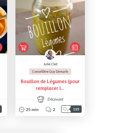
Julie Clet
Conseillère Guy Demarle
Bouillon de Légumes (pour
remplacer l...
Décevant
25
min
2
135