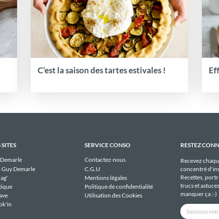
C’est la saison des tartes estivales !
Ef
 SITES
SERVICE CONSO
RESTEZ CON
 Demarle
Contactez-nous
Recevez chaqu
 Guy Demarle
C.G.U
concentré d'ins
Recettes, portra
ag'
Mentions légales
trucs et astuce
tique
Politique de confidentialité
manquer ça ;-)
ave
Utilisation des Cookies
ok'in