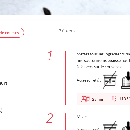
3 étapes
 de courses
1
Mettez tous les ingrédients da
une soupe moins épaisse que la
à l'envers sur le couvercle.
Accessoire(s) :
eurs
110
25
min
s)
2
Mixer
Accessoire(s) :