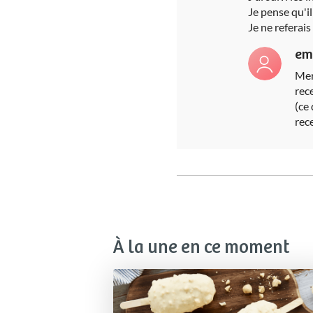
Je pense qu'il
Je ne referais
em
Mer
rec
(ce 
rec
À la une en ce moment