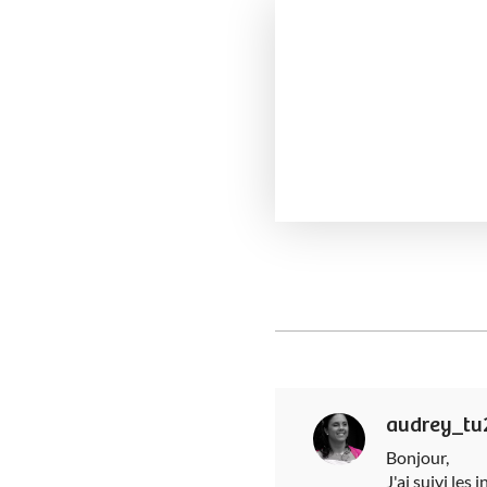
audrey_tu
Bonjour,
J'ai suivi les