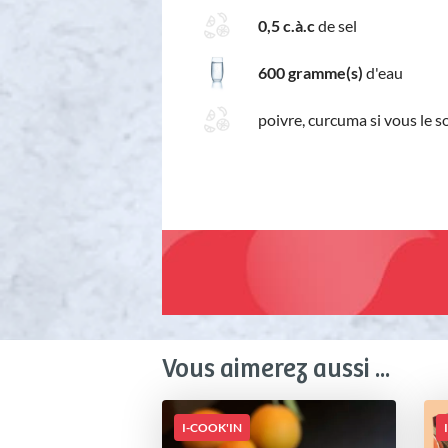
0,5 c.à.c
de sel
600 gramme(s)
d'eau
poivre, curcuma si vous le s
Vous aimerez aussi ...
I-COOK'IN