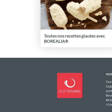
Toutes nos recettes glacées avec
BOREALIA®
NOS
Guy
Club
Le M
Bou
Be S
i-Co