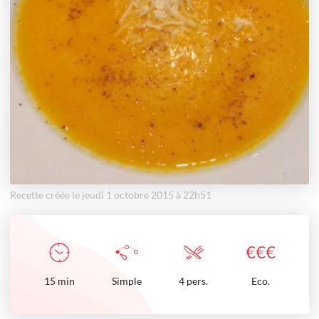
Recette créée le jeudi 1 octobre 2015 à 22h51
€
€
€
15
min
Simple
4 pers.
Eco.