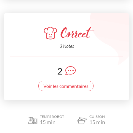
Correct
3 Notes
2
Voir les commentaires
TEMPS ROBOT
CUISSON
15
min
15
min