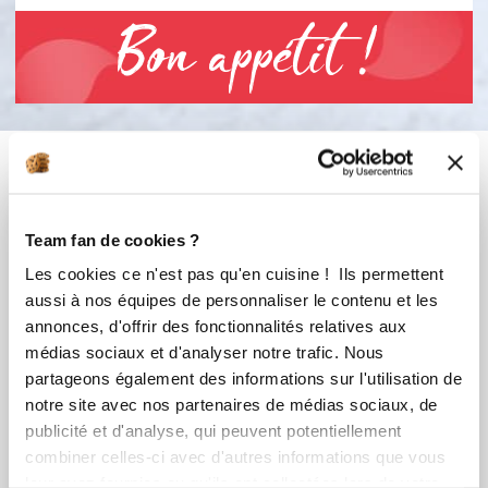
Bon appétit !
Vous aimerez aussi ...
Team fan de cookies ?
Les cookies ce n'est pas qu'en cuisine ! Ils permettent
aussi à nos équipes de personnaliser le contenu et les
annonces, d'offrir des fonctionnalités relatives aux
médias sociaux et d'analyser notre trafic. Nous
partageons également des informations sur l'utilisation de
notre site avec nos partenaires de médias sociaux, de
publicité et d'analyse, qui peuvent potentiellement
Régina Le Gal
sissi69a_576f
combiner celles-ci avec d'autres informations que vous
Conseillère Guy Demarle
Velouté radis noir
leur avez fournies ou qu'ils ont collectées lors de votre