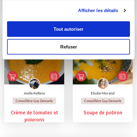
pomme de terre
utilisation de leurs services.
Velouté de potiron
Afficher les détails
patate douce
Tout autoriser
Refuser
Joelle Kellens
Elodie Morand
Conseillère Guy Demarle
Conseillère Guy Demarle
Crème de tomates et
Soupe de potiron
poivrons