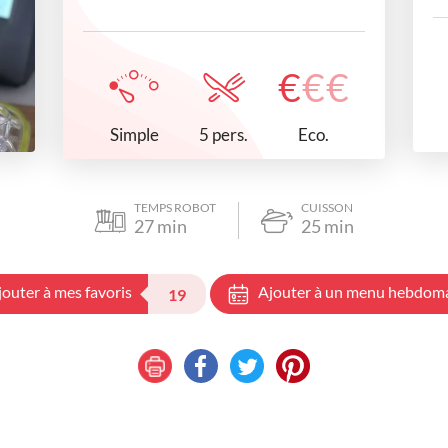
€
€
€
Simple
Eco.
5 pers.
TEMPS ROBOT
CUISSON
27
min
25
min
jouter à mes favoris
Ajouter à un menu hebdom
19