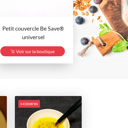
Petit couvercle Be Save®
universel
Voir sur la boutique
I-COOK'IN