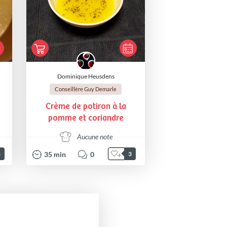
Dominique Heusdens
Conseillère Guy Demarle
Crème de potiron à la
pomme et coriandre
Aucune note
35
min
0
8
3