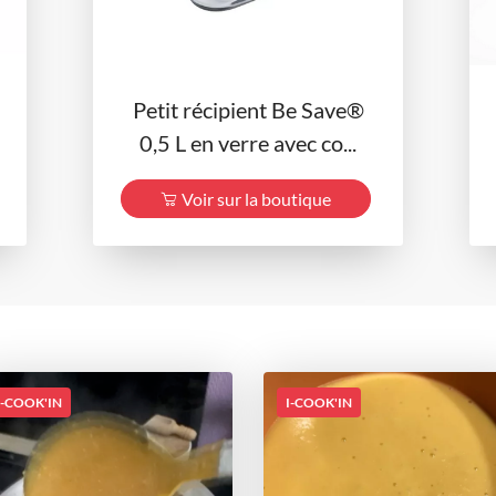
Petit récipient Be Save®
0,5 L en verre avec co...
Voir sur la boutique
I-COOK'IN
I-COOK'IN