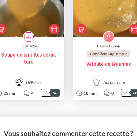
luciel_42ae
Helene Dubois
Conseillère Guy Demarle
Soupe de lentilles corail
turc
Velouté de légumes
Délicieux
Aucune note
25
min
4
18
min
0
56
6
Vous souhaitez commenter cette recette ?