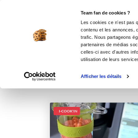
Le Club
i-Cook'in
Be Save
Boutique
Accueil
Recettes
Soupe de légumes de 
Team fan de cookies ?
Les cookies ce n'est pas q
Soupe de légu
contenu et les annonces, d'
trafic. Nous partageons éga
soupes et c
partenaires de médias soci
celles-ci avec d'autres inf
utilisation de leurs service
Afficher les détails
I-COOK'IN