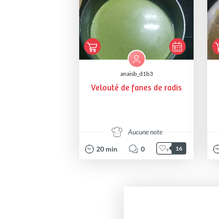
anaisb_d1b3
Velouté de fanes de radis
Aucune note
20
min
0
16