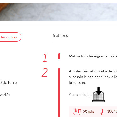
5 étapes
 de courses
1
Mettre tous les ingrédients c
2
Ajouter l'eau et un cube de bo
si besoin le panier en inox à l
 de terre
la cuisson.
variés
Accessoire(s) :
100
25
min