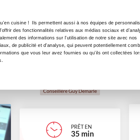
Canofea
Borealia
saison (lisse et onctueuse à souhait)
LE MAG
LA BOUTIQUE
RECETTES
u'en cuisine ! Ils permettent aussi à nos équipes de personnalis
mes de saison (lisse et onctue
offrir des fonctionnalités relatives aux médias sociaux et d'anal
lement des informations sur l'utilisation de notre site avec nos
rèmes
Sans oeufs
Végétarien
Automne
Recettes 
aux, de publicité et d'analyse, qui peuvent potentiellement comb
ormations que vous leur avez fournies ou qu'ils ont collectées lor
s.
Stéphanie DEL BEN
Conseillère Guy Demarle
PRÊT EN
35
min