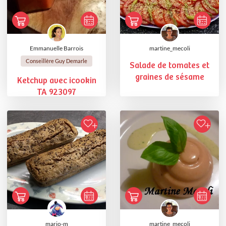
Emmanuelle Barrois
martine_mecoli
Conseillère Guy Demarle
Salade de tomates et
graines de sésame
Ketchup avec icookin
TA 923097
mario-m
martine_mecoli