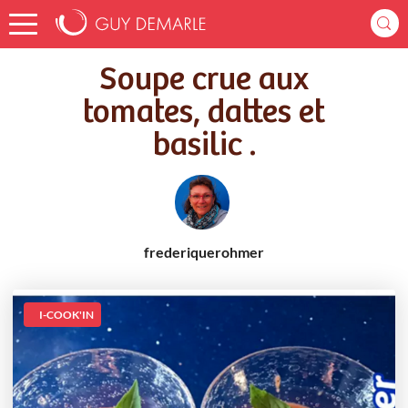
Accueil
Recettes
Soupe crue aux tomates, dattes et basilic .
Soupe crue aux
tomates, dattes et
basilic .
frederiquerohmer
I-COOK'IN