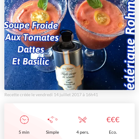
Recette créée le vendredi 14 juillet 2017 à 16h41
€
€
€
5
min
Simple
4 pers.
Eco.