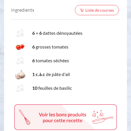
Ingredients
Liste de courses
6
+
6
dattes dénoyautées
6
grosses tomates
6
tomates séchées
1 c.à.c
de pâte d'ail
10
feuilles de basilic