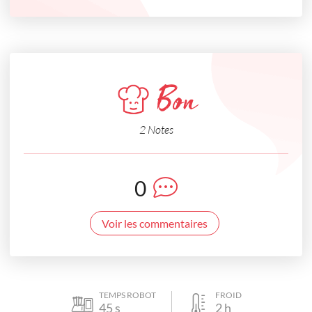
Bon
2 Notes
0
Voir les commentaires
TEMPS ROBOT
FROID
45
s
2
h