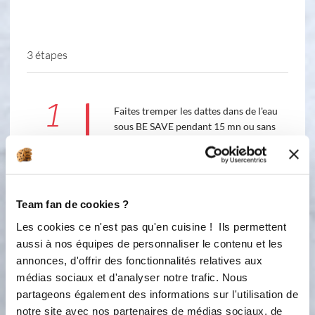
3 étapes
1
Faites tremper les dattes dans de l'eau
sous BE SAVE pendant 15 mn ou sans
Be SAVE pendant 45 mn
2
mettez les tomates coupées en gros
morceau, les dattes ( sans l'eau de
Team fan de cookies ?
trempage) , les tomates confites, la
pâte d'ail, les feuilles de basilic dans le
Les cookies ce n'est pas qu'en cuisine ! Ils permettent
bol ; et réglez 45 sec vit 6 . si cela vous
aussi à nos équipes de personnaliser le contenu et les
paraît trop épais rajoutez un peu
annonces, d'offrir des fonctionnalités relatives aux
d'eau .
médias sociaux et d'analyser notre trafic. Nous
partageons également des informations sur l'utilisation de
6
45
s
notre site avec nos partenaires de médias sociaux, de