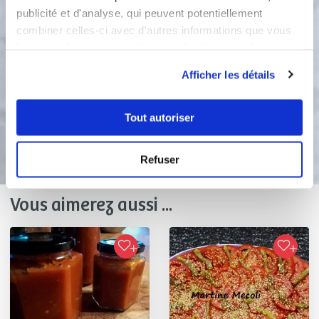
publicité et d'analyse, qui peuvent potentiellement
3
combiner celles-ci avec d'autres informations que vous
Pour servir, déposez dessus une
feuille de basilic et un filet d'huile de
leur avez fournies ou qu'ils ont collectées lors de votre
sésame. Faites deviner les ingrédients
utilisation de leurs services.
Afficher les détails
de votre soupe froide !
Tout autoriser
Bon appétit !
Refuser
Vous aimerez aussi ...