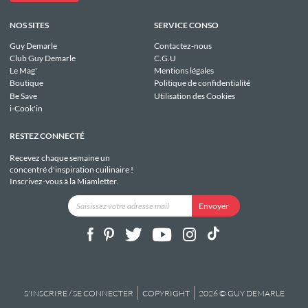
NOS SITES
SERVICE CONSO
Guy Demarle
Contactez-nous
Club Guy Demarle
C.G.U
Le Mag'
Mentions légales
Boutique
Politique de confidentialité
Be Save
Utilisation des Cookies
i-Cook'in
RESTEZ CONNECTÉ
Recevez chaque semaine un
concentré d'inspiration cuilinaire !
Inscrivez-vous à la Miamletter.
S'INSCRIRE / SE CONNECTER
COPYRIGHT
2026 © GUY DEMARLE