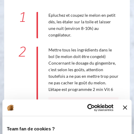
1
Epluchez et coupez le melon en petit
dés, les étaler sur la toile et laisser
une nuit (environ 8-10h) au
congélateur.
2
Mettre tous les ingrédients dans le
bol (le melon doit être congelé)
Concernant le dosage du gingembre,
c'est selon les goûts, attention
toutefois a ne pas en mettre trop pour
ne pas cacher le goût du melon.
L'étape est programmée 2 min Vit 6
6
2
min
3
Ecartez la préparation à l'aide de la
spatule afin de placer le fouet sur les
Team fan de cookies ?