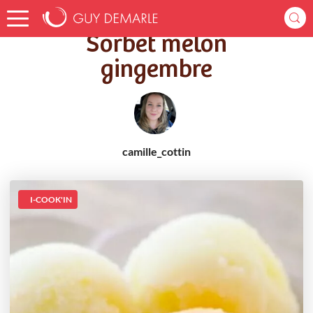
Accueil
Recettes
Sorbet melon gingembre
Sorbet melon
gingembre
camille_cottin
I-COOK'IN