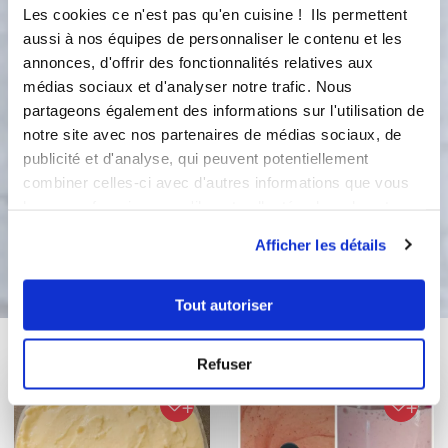
lames. Ajoutez le blanc d'oeuf. L'étape
Les cookies ce n'est pas qu'en cuisine ! Ils permettent
est programmée 4 sec Vit 5 L'étape est
aussi à nos équipes de personnaliser le contenu et les
programmée
annonces, d'offrir des fonctionnalités relatives aux
médias sociaux et d'analyser notre trafic. Nous
Accessoire(s) :
partageons également des informations sur l'utilisation de
notre site avec nos partenaires de médias sociaux, de
5
40
s
publicité et d'analyse, qui peuvent potentiellement
combiner celles-ci avec d'autres informations que vous
leur avez fournies ou qu'ils ont collectées lors de votre
utilisation de leurs services.
Bon appétit !
Afficher les détails
Tout autoriser
Vous aimerez aussi ...
Refuser