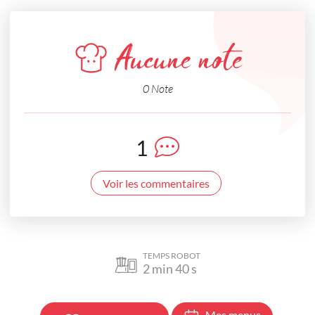
Aucune note
0 Note
1
Voir les commentaires
TEMPS ROBOT
2
min
40
s
Mes menus