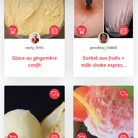
rechj_7091
jenniferp_54800
Glace au gingembre
Sorbet aux fruits +
confit
milk-shake expres...