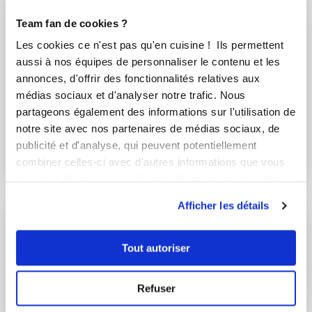
Team fan de cookies ?
Les cookies ce n'est pas qu'en cuisine ! Ils permettent
aussi à nos équipes de personnaliser le contenu et les
annonces, d'offrir des fonctionnalités relatives aux
médias sociaux et d'analyser notre trafic. Nous
partageons également des informations sur l'utilisation de
maike
stephaniemonnot
notre site avec nos partenaires de médias sociaux, de
Cuajada au Chorizo
mini muffins au thon
publicité et d'analyse, qui peuvent potentiellement
et Boursin
et épices
combiner celles-ci avec d'autres informations que vous
leur avez fournies ou qu'ils ont collectées lors de votre
utilisation de leurs services.
Afficher les détails
Tout autoriser
Refuser