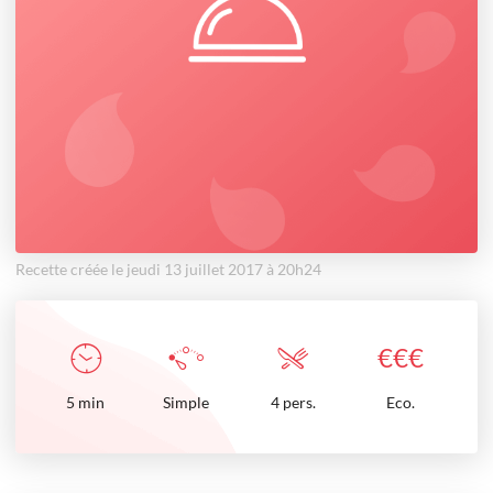
Recette créée le jeudi 13 juillet 2017 à 20h24
€
€
€
5
min
Simple
4 pers.
Eco.