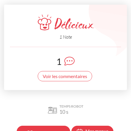
Délicieux
1 Note
1
Voir les commentaires
TEMPS ROBOT
10
s
Mes menus