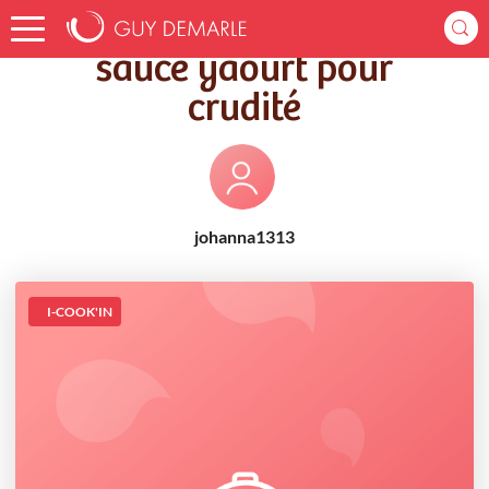
Accueil
Recettes
sauce yaourt pour crudité
sauce yaourt pour
crudité
johanna1313
I-COOK'IN