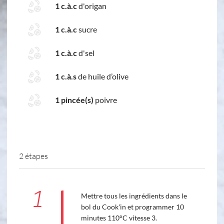
1 c.à.c
d'origan
1 c.à.c
sucre
1 c.à.c
d'sel
1 c.à.s
de huile d’olive
1 pincée(s)
poivre
2 étapes
1
Mettre tous les ingrédients dans le
bol du Cook'in et programmer 10
minutes 110°C vitesse 3.