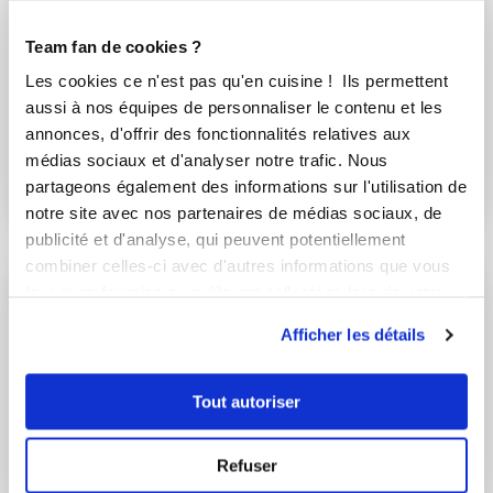
Team fan de cookies ?
Les cookies ce n'est pas qu'en cuisine ! Ils permettent
aussi à nos équipes de personnaliser le contenu et les
vanessa_srs38
martine_mecoli
annonces, d'offrir des fonctionnalités relatives aux
médias sociaux et d'analyser notre trafic. Nous
Sauce tomate au
Gratin d'aubergines
partageons également des informations sur l'utilisation de
basilic
pour grande tablée
notre site avec nos partenaires de médias sociaux, de
publicité et d'analyse, qui peuvent potentiellement
combiner celles-ci avec d'autres informations que vous
leur avez fournies ou qu'ils ont collectées lors de votre
utilisation de leurs services.
Afficher les détails
Tout autoriser
Refuser