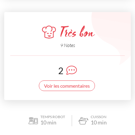
Très bon
9 Notes
2
Voir les commentaires
TEMPS ROBOT
CUISSON
10
min
10
min