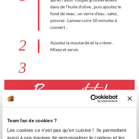
dans de l'huile d'olive , puis ajoutez le
fond de veau , un verre d'eau , salez ,
poivrez . Laissez cuire 10 minutes à
couvert .
2
Ajoutez la moutarde et la crème .
Mixez et servir.
3
Bon appétit !
Team fan de cookies ?
Vous aimerez aussi ...
Les cookies ce n'est pas qu'en cuisine ! Ils permettent
aussi à nos équipes de personnaliser le contenu et les