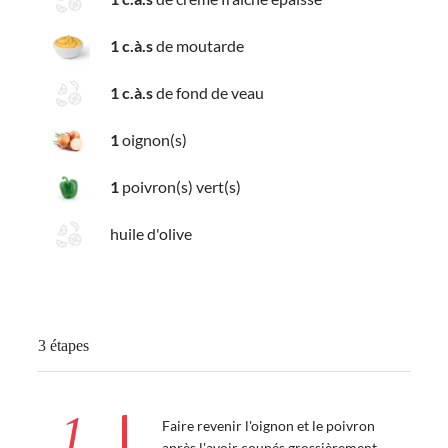
1 c.à.s
de moutarde
1 c.à.s
de fond de veau
1
oignon(s)
1
poivron(s) vert(s)
huile d'olive
3 étapes
1
Faire revenir l'oignon et le poivron
après l'avoir coupés grossièrement