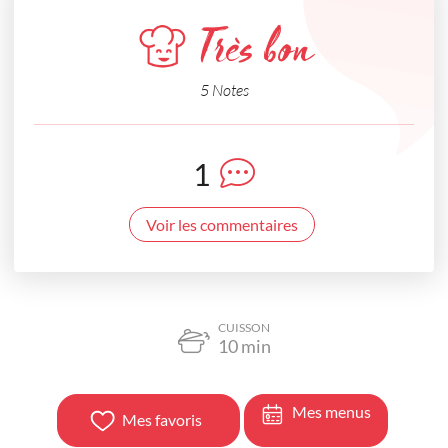
Très bon
5 Notes
1
Voir les commentaires
CUISSON
10
min
Mes menus
Mes favoris