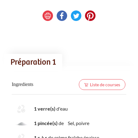
Préparation 1
Ingredients
Liste de courses
1 verre(s)
d'eau
1 pincée(s)
de Sel, poivre
1 c.à.s
de crème fraîche épaisse