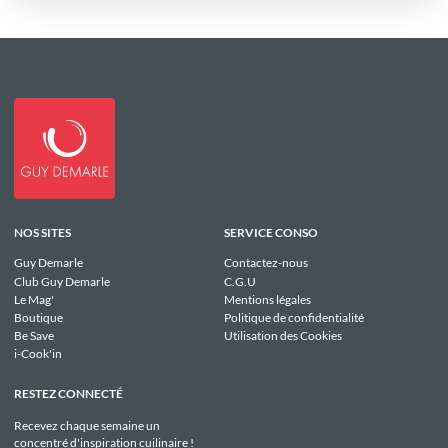
NOS SITES
SERVICE CONSO
Guy Demarle
Contactez-nous
Club Guy Demarle
C.G.U
Le Mag'
Mentions légales
Boutique
Politique de confidentialité
Be Save
Utilisation des Cookies
i-Cook'in
RESTEZ CONNECTÉ
Recevez chaque semaine un
concentré d'inspiration cuilinaire !