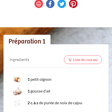
Préparation 1
Ingredients
Liste de courses
1
petit oignon
1
gousse d'ail
2 c.à.s
de purée de noix de cajou