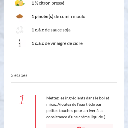
1
½ citron pressé
1 pincée(s)
de cumin moulu
1 c.à.c
de sauce soja
1 c.à.c
de vinaigre de cidre
3 étapes
1
Mettez les ingrédients dans le bol et
mixez Ajoutez de l’eau tiède par
petites touches pour arriver à la
consistance d’une crème liquide.(