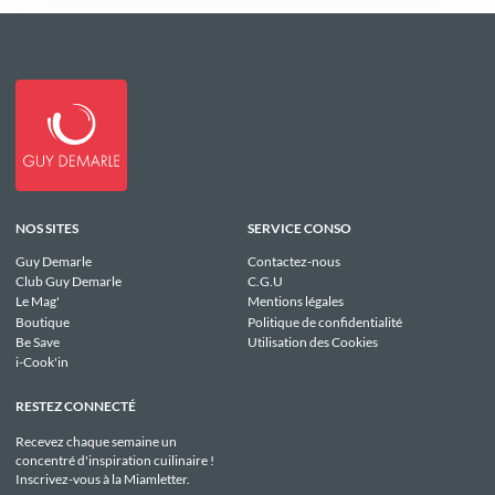
NOS SITES
SERVICE CONSO
Guy Demarle
Contactez-nous
Club Guy Demarle
C.G.U
Le Mag'
Mentions légales
Boutique
Politique de confidentialité
Be Save
Utilisation des Cookies
i-Cook'in
RESTEZ CONNECTÉ
Recevez chaque semaine un
concentré d'inspiration cuilinaire !
Inscrivez-vous à la Miamletter.