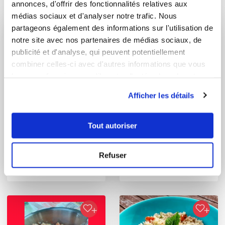
Vous aimerez aussi ...
annonces, d'offrir des fonctionnalités relatives aux
médias sociaux et d'analyser notre trafic. Nous
partageons également des informations sur l'utilisation de
notre site avec nos partenaires de médias sociaux, de
publicité et d'analyse, qui peuvent potentiellement
combiner celles-ci avec d'autres informations que vous
leur avez fournies ou qu'ils ont collectées lors de votre
utilisation de leurs services.
Afficher les détails
Tout autoriser
lesgourmandisesambre
Nadia Heroual
Conseillère Guy Demarle
Guacamole Maison
Refuser
Chorba setifienne