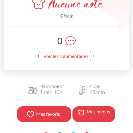
Aucune note
0 Note
0
Voir les commentaires
TEMPS ROBOT
FROID
1
min
10
s
15
min
Mes menus
Mes favoris