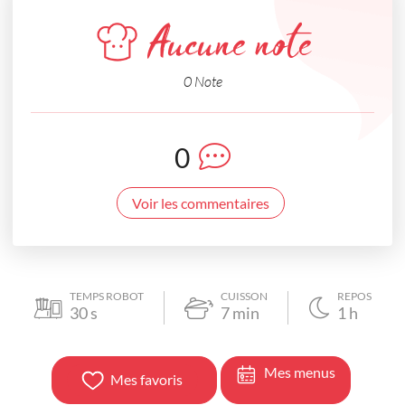
Aucune note
0 Note
0
Voir les commentaires
TEMPS ROBOT
CUISSON
REPOS
30
s
7
min
1
h
Mes menus
Mes favoris