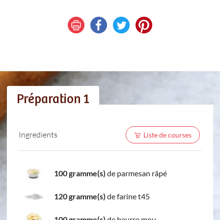
Préparation 1
Ingredients
Liste de courses
100 gramme(s)
de parmesan râpé
120 gramme(s)
de farine t45
100 gramme(s)
de beurre mou