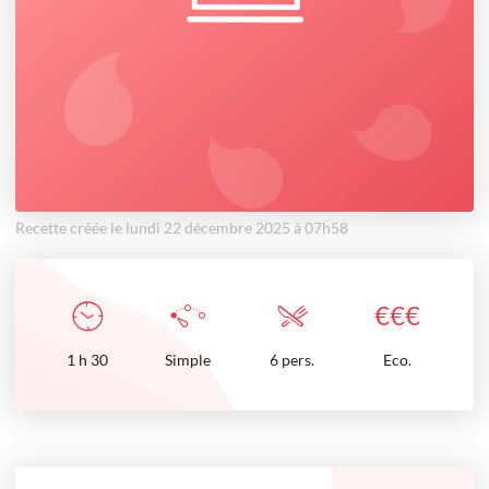
Recette créée le lundi 22 décembre 2025 à 07h58
€
€
€
1
h
30
Simple
6 pers.
Eco.