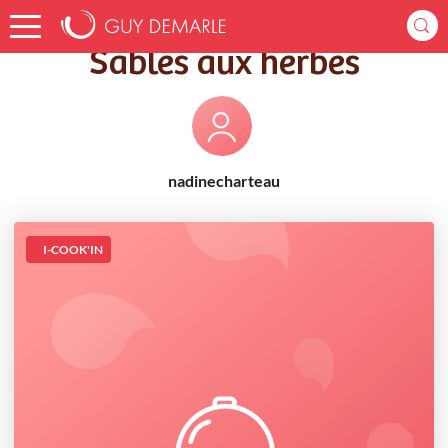
Accueil
Recettes
Sablés aux herbes
Sablés aux herbes
nadinecharteau
I-COOK'IN