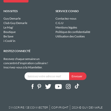
NOS SITES
SERVICE CONSO
Guy Demarle
Contactez-nous
Club Guy Demarle
C.G.U
Le Mag'
Mentions légales
Boutique
Politique de confidentialité
Be Save
Utilisation des Cookies
i-Cook'in
RESTEZ CONNECTÉ
Recevez chaque semaine un
concentré d'inspiration cuilinaire !
Inscrivez-vous à la Miamletter.
S'INSCRIRE / SE CONNECTER
COPYRIGHT
2026 © GUY DEMARLE