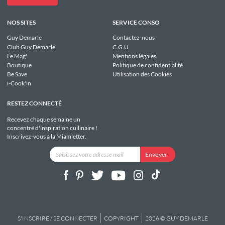
NOS SITES
SERVICE CONSO
Guy Demarle
Contactez-nous
Club Guy Demarle
C.G.U
Le Mag'
Mentions légales
Boutique
Politique de confidentialité
Be Save
Utilisation des Cookies
i-Cook'in
RESTEZ CONNECTÉ
Recevez chaque semaine un
concentré d'inspiration cuilinaire !
Inscrivez-vous à la Miamletter.
S'INSCRIRE / SE CONNECTER
COPYRIGHT
2026 © GUY DEMARLE