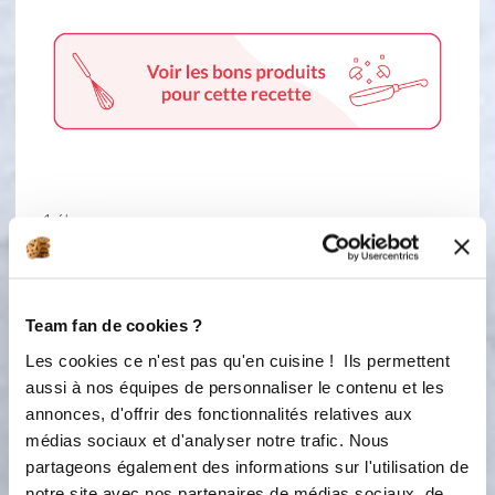
1 étape
1
Râper 5 petites courgettes, 2 oignons,
Team fan de cookies ?
2 gousses d’ail. Dans une sauteuse,
faire revenir les courgettes, oignons
Les cookies ce n'est pas qu'en cuisine ! Ils permettent
,ail et thym dans un peu d’huile. Une
aussi à nos équipes de personnaliser le contenu et les
fois dégorgées, ajouter hors du feu
annonces, d'offrir des fonctionnalités relatives aux
deux grosses cuillères de farine, la
médias sociaux et d'analyser notre trafic. Nous
crème et les œufs. Saler et poivrer.
partageons également des informations sur l'utilisation de
Poser le sur grille et verser la
notre site avec nos partenaires de médias sociaux, de