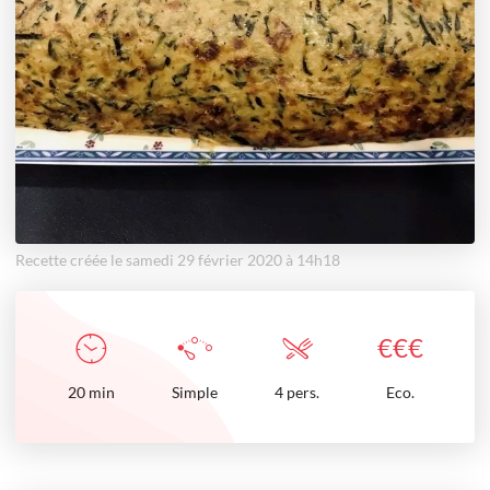
Recette créée le samedi 29 février 2020 à 14h18
€
€
€
20
min
Simple
4 pers.
Eco.