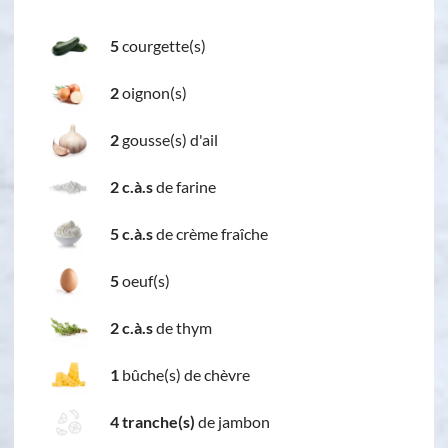
5
courgette(s)
2
oignon(s)
2
gousse(s) d'ail
2 c.à.s
de farine
5 c.à.s
de crème fraîche
5
oeuf(s)
2 c.à.s
de thym
1
bûche(s) de chèvre
4 tranche(s)
de jambon