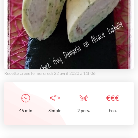
Recette créée le mercredi 22 avril 2020 à 11h06
€
€
€
45
min
Simple
2 pers.
Eco.