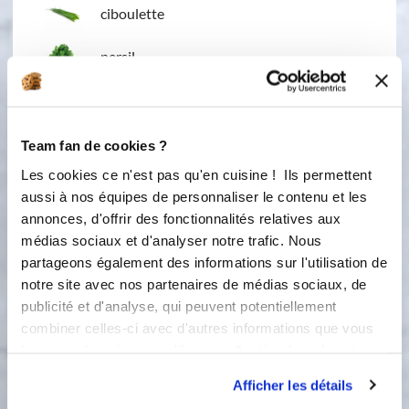
ciboulette
persil
sel
poivre
Team fan de cookies ?
Les cookies ce n'est pas qu'en cuisine ! Ils permettent
aussi à nos équipes de personnaliser le contenu et les
annonces, d'offrir des fonctionnalités relatives aux
médias sociaux et d'analyser notre trafic. Nous
partageons également des informations sur l'utilisation de
notre site avec nos partenaires de médias sociaux, de
publicité et d'analyse, qui peuvent potentiellement
combiner celles-ci avec d'autres informations que vous
1 étape
leur avez fournies ou qu'ils ont collectées lors de votre
utilisation de leurs services.
Afficher les détails