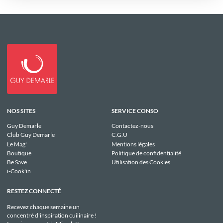
NOS SITES
SERVICE CONSO
Guy Demarle
Contactez-nous
Club Guy Demarle
C.G.U
Le Mag'
Mentions légales
Boutique
Politique de confidentialité
Be Save
Utilisation des Cookies
i-Cook'in
RESTEZ CONNECTÉ
Recevez chaque semaine un
concentré d'inspiration cuilinaire !