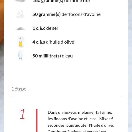
160 gramme(s)
de farine t55
50 gramme(s)
de flocons d'avoine
1 c.à.c
de sel
4 c.à.s
d'huile d'olive
50 millilitre(s)
d'eau
1 étape
1
Dans un mixeur, mélanger la farine,
les flocons d'avoine et le sel. Mixer 5
secondes, puis ajouter l'huile d'olive.
Continuer à mixer, et verser l'eau