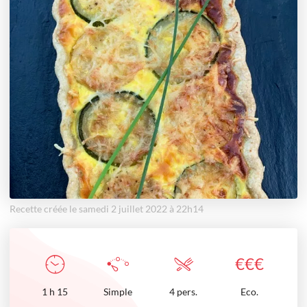
Recette créée le samedi 2 juillet 2022 à 22h14
€
€
€
1
h
15
Simple
4 pers.
Eco.