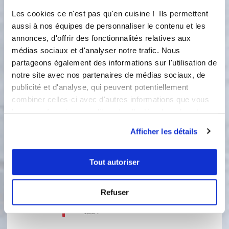
d'olive dans une poêle, et faire revenir
Les cookies ce n'est pas qu'en cuisine ! Ils permettent
les courgettes pendant 10 minutes, à
feu moyen. Saler et poivrer. Réserver.
aussi à nos équipes de personnaliser le contenu et les
annonces, d'offrir des fonctionnalités relatives aux
2
médias sociaux et d'analyser notre trafic. Nous
Préchauffer le four à 180°. Dans un
cul de poule, mélanger 3 œufs et le
partageons également des informations sur l'utilisation de
fromage de chèvre frais. Ciseler
notre site avec nos partenaires de médias sociaux, de
l'oignon et la ciboulette, et les
publicité et d'analyse, qui peuvent potentiellement
incorporer au mélange. Saler et
combiner celles-ci avec d'autres informations que vous
poivrer.
leur avez fournies ou qu'ils ont collectées lors de votre
utilisation de leurs services.
3
Afficher les détails
Abaisser la pâte et la disposer dans le
moule à tarte rectangulaire. Verser la
moitié de la préparation au chèvre, et
Tout autoriser
recouvrir de rondelles de courgette,
puis d'un peu de gruyère. Renouveler
une seconde fois l'opération.
Refuser
Enfourner pour 30 à 35 minutes à
180°.