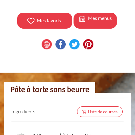
Mes menus
Mes favoris
Pâte à tarte sans beurre
Ingredients
Liste de courses