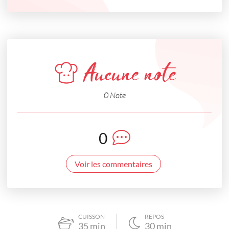
Aucune note
0 Note
0
Voir les commentaires
CUISSON
REPOS
35
min
30
min