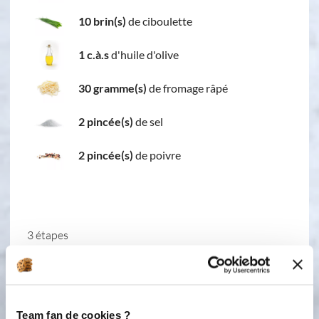
10 brin(s)
de ciboulette
1 c.à.s
d'huile d'olive
30 gramme(s)
de fromage râpé
2 pincée(s)
de sel
2 pincée(s)
de poivre
3 étapes
1
Rincer les courgettes, et les couper en
fines rondelles. Faire chauffer l'huile
Team fan de cookies ?