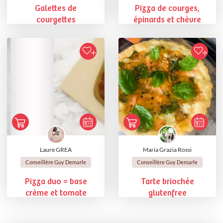
Galettes de
Pizza de courges,
courgettes
épinards et chèvre
Laure GREA
Maria Grazia Rossi
Conseillère Guy Demarle
Conseillère Guy Demarle
Pizza duo = base
Tarte briochée
crème et tomate
glutenfree