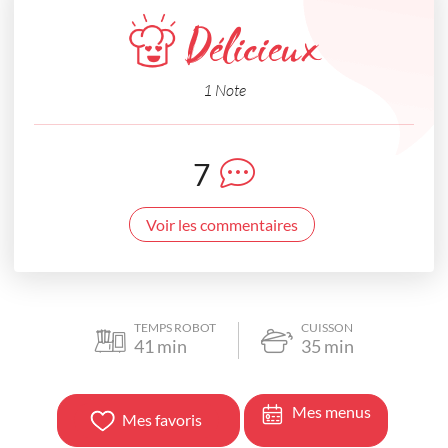
Délicieux
1 Note
7
Voir les commentaires
TEMPS ROBOT
CUISSON
41
min
35
min
Mes menus
Mes favoris