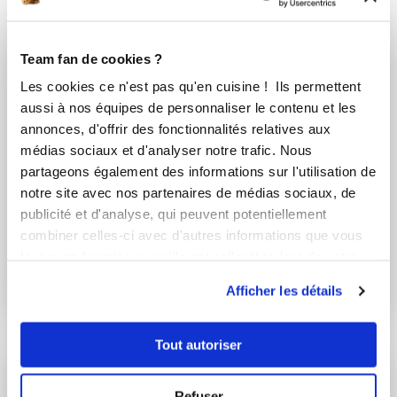
Vous aimerez aussi ...
Team fan de cookies ?
Les cookies ce n'est pas qu'en cuisine ! Ils permettent
aussi à nos équipes de personnaliser le contenu et les
annonces, d'offrir des fonctionnalités relatives aux
médias sociaux et d'analyser notre trafic. Nous
partageons également des informations sur l'utilisation de
notre site avec nos partenaires de médias sociaux, de
publicité et d'analyse, qui peuvent potentiellement
combiner celles-ci avec d'autres informations que vous
Emmanuelle Barrois
martine_mecoli
leur avez fournies ou qu'ils ont collectées lors de votre
Conseillère Guy Demarle
Punch coco maison
utilisation de leurs services.
Afficher les détails
Vin chaud avec
icookin TA 923097
Tout autoriser
Refuser