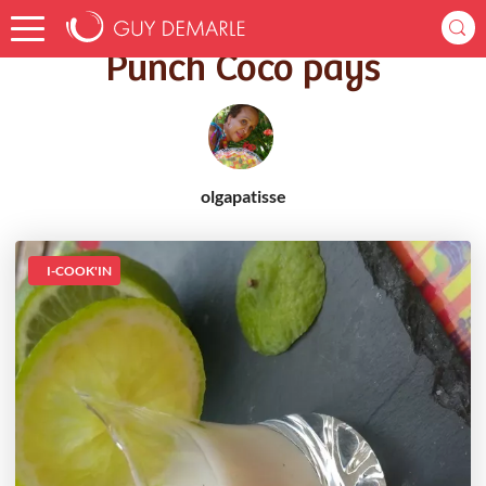
Accueil
Recettes
Punch Coco pays
Punch Coco pays
olgapatisse
I-COOK'IN