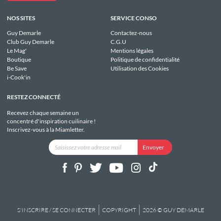
NOS SITES
SERVICE CONSO
Guy Demarle
Contactez-nous
Club Guy Demarle
C.G.U
Le Mag'
Mentions légales
Boutique
Politique de confidentialité
Be Save
Utilisation des Cookies
i-Cook'in
RESTEZ CONNECTÉ
Recevez chaque semaine un
concentré d'inspiration cuilinaire !
Inscrivez-vous à la Miamletter.
S'INSCRIRE / SE CONNECTER
COPYRIGHT
2026 © GUY DEMARLE