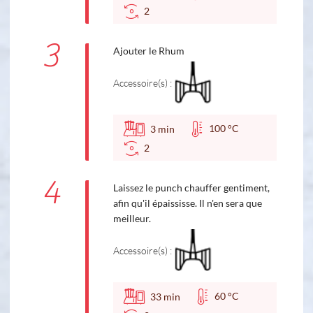
2
3
Ajouter le Rhum
Accessoire(s) :
100 °C
3
min
2
4
Laissez le punch chauffer gentiment,
afin qu'il épaississe. Il n'en sera que
meilleur.
Accessoire(s) :
60 °C
33
min