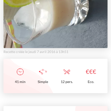
Recette créée le jeudi 7 avril 2016 à 13h51
€
€
€
41
min
Simple
12 pers.
Eco.