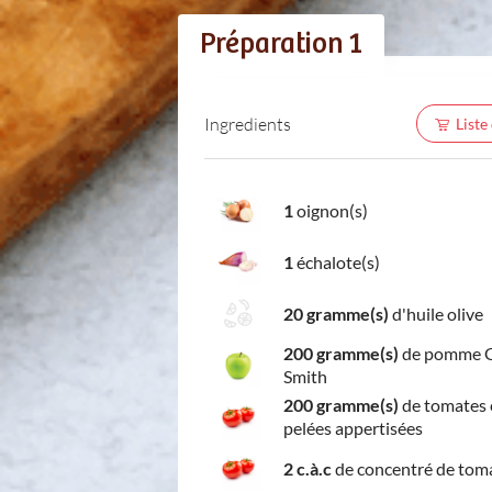
Préparation 1
Ingredients
Liste
1
oignon(s)
1
échalote(s)
20 gramme(s)
d'huile olive
200 gramme(s)
de pomme 
Smith
200 gramme(s)
de tomates 
pelées appertisées
2 c.à.c
de concentré de tom