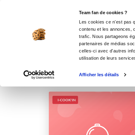
Le Club
i-Cook'in
Be Save
Boutique
Accueil
Recettes
Poulet Curry Coco a
Team fan de cookies ?
Les cookies ce n'est pas q
contenu et les annonces, d'
trafic. Nous partageons éga
partenaires de médias soci
celles-ci avec d'autres inf
utilisation de leurs service
Afficher les détails
I-COOK'IN