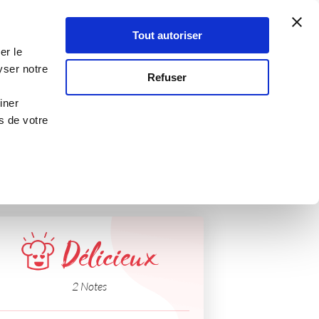
Atelier Culinaire
Le métier
Guy Demarle
Tout autoriser
Se connecter
S'inscrire
er le
yser notre
Refuser
iner
s de votre
Délicieux
2 Notes