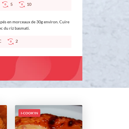
5
10
coupés en morceaux de 30g environ. Cuire
c du riz basmati.
 °C
2
I-COOK'IN