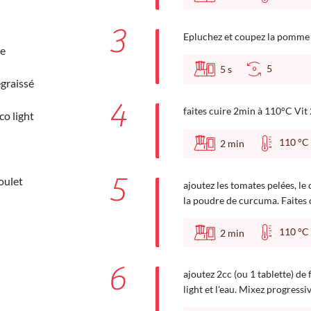
3
Epluchez et coupez la pomme en
re
5
5
s
égraissé
4
faites cuire 2min à 110°C Vit 
co light
110 
2
min
5
poulet
ajoutez les tomates pelées, le
la poudre de curcuma. Faites 
110 
2
min
6
ajoutez 2cc (ou 1 tablette) de 
light et l'eau. Mixez progress