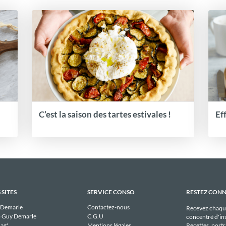
C’est la saison des tartes estivales !
Ef
 SITES
SERVICE CONSO
RESTEZ CON
 Demarle
Contactez-nous
Recevez chaqu
 Guy Demarle
C.G.U
concentré d'ins
Recettes, portra
ag'
Mentions légales