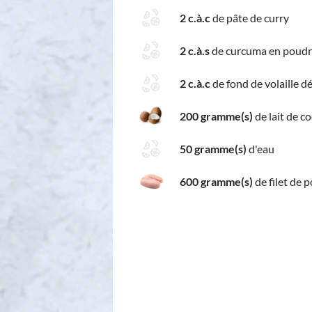
2 c.à.c
de pâte de curry
2 c.à.s
de curcuma en poud
2 c.à.c
de fond de volaille d
200 gramme(s)
de lait de co
50 gramme(s)
d'eau
600 gramme(s)
de filet de 