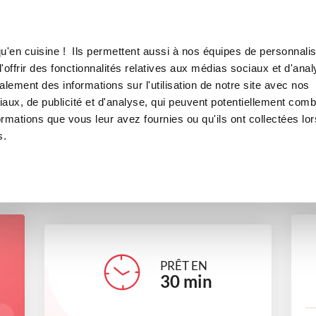
Canofea
Borealia
llégé
LE MAG
LA BOUTIQUE
RECETTES
u'en cuisine ! Ils permettent aussi à nos équipes de personnalis
Poulet Curry Coco allégé
offrir des fonctionnalités relatives aux médias sociaux et d'anal
lement des informations sur l'utilisation de notre site avec nos
plats
Recettes minceur
aux, de publicité et d'analyse, qui peuvent potentiellement comb
ormations que vous leur avez fournies ou qu'ils ont collectées lor
s.
adelinepottermcfly
PRÊT EN
30
min