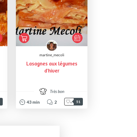
martine_mecoli
Lasagnes aux légumes
d'hiver
Très bon
43
min
2
5
51