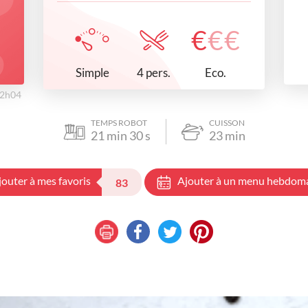
€
€
€
Simple
Eco.
4 pers.
12h04
TEMPS ROBOT
CUISSON
21
min
30
s
23
min
jouter à mes favoris
Ajouter à un menu hebdom
83