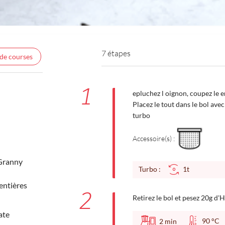
7 étapes
 de courses
1
epluchez l oignon, coupez le en
Placez le tout dans le bol avec
turbo
Accessoire(s) :
Granny
Turbo :
1t
entières
2
Retirez le bol et pesez 20g d'
ate
90 °
2
min