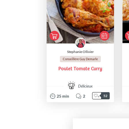
Stephanie Ollivier
Conseillère Guy Demarle
Poulet Tomate Curry
Délicieux
25
min
2
52