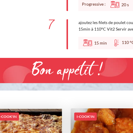
Progressive :
20
s
7
ajoutez les filets de poulet 
15min à 110°C Vit2 Servir ave
110
15
min
Bon appétit !
I-COOK'IN
I-COOK'IN