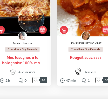
Sylvie Labourse
JEANNE PRUD'HOMME
Conseillère Guy Demarle
Conseillère Guy Demarle
Mes lasagnes à la
Rougail saucisses
bolognaise 100% ma...
Aucune note
Délicieux
2
h
0
47
min
1
16
3