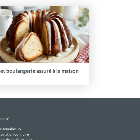
fet boulangerie assuré à la maison
NECTÉ
e semaine un
piration culinaire !
its de chefs, articles,