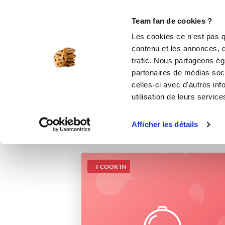
Le Club
i-Cook'in
Be Save
Boutique
Accueil
Recettes
potage de poireaux
Team fan de cookies ?
Les cookies ce n'est pas q
contenu et les annonces, d'
trafic. Nous partageons éga
partenaires de médias soci
celles-ci avec d'autres inf
utilisation de leurs service
Afficher les détails
I-COOK'IN