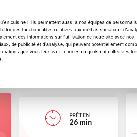
Canofea
Borealia
LE MAG
LA BOUTIQUE
RECETTES
u'en cuisine ! Ils permettent aussi à nos équipes de personnalis
potage de poireaux
offrir des fonctionnalités relatives aux médias sociaux et d'anal
lement des informations sur l'utilisation de notre site avec nos
soupes et crèmes
aux, de publicité et d'analyse, qui peuvent potentiellement comb
ormations que vous leur avez fournies ou qu'ils ont collectées lor
s.
daisyb_1033
PRÊT EN
26
min