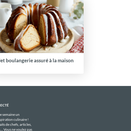
fet boulangerie assuré à la maison
NECTÉ
e semaine un
piration culinaire !
its de chefs, articles,
s... Vous ne voulez pas