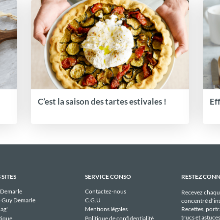
C’est la saison des tartes estivales !
Ef
 SITES
SERVICE CONSO
RESTEZ CON
 Demarle
Contactez-nous
Recevez chaqu
 Guy Demarle
C.G.U
concentré d'ins
Recettes, portra
ag'
Mentions légales
trucs et astuce
tique
Politique de confidentialité