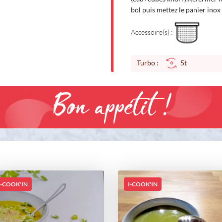
bol puis mettez le panier inox 
Accessoire(s) :
Turbo :
5t
Bon appétit !
I-COOK'IN
I-COOK'IN