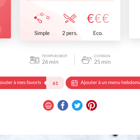
€
€
€
Simple
Eco.
2 pers.
TEMPS ROBOT
CUISSON
26
min
25
min
jouter à mes favoris
Ajouter à un menu hebdom
61