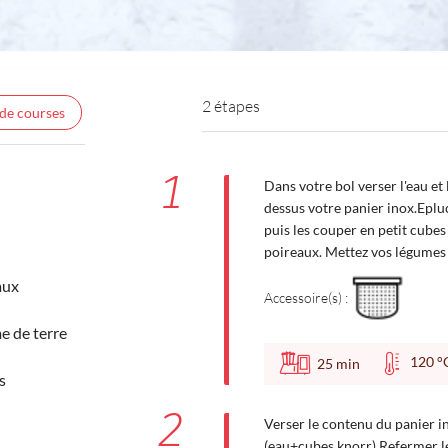
2 étapes
 de courses
1
Dans votre bol verser l'eau et
dessus votre panier inox.Eplu
puis les couper en petit cubes
poireaux. Mettez vos légumes 
aux
Accessoire(s) :
 de terre
120
25
min
s
2
Verser le contenu du panier in
(eau+cubes knorr).Refermer le