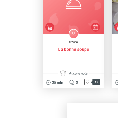
rrcaro
La bonne soupe
Aucune note
35
min
0
17