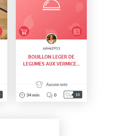
sylvie2911
BOUILLON LEGER DE
LEGUMES AUX VERMICE...
Aucune note
34
min
0
9
15