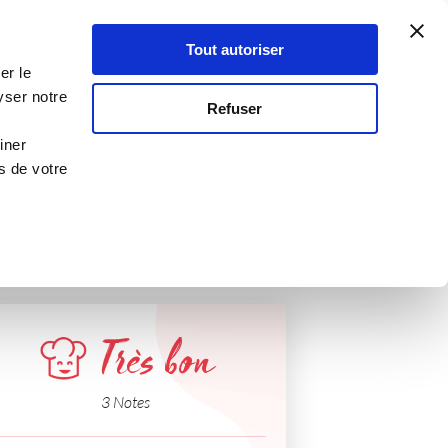
Atelier Culinaire
Le métier
Guy Demarle
Tout autoriser
Se connecter
S'inscrire
er le
yser notre
Refuser
iner
s de votre
Très bon
3 Notes