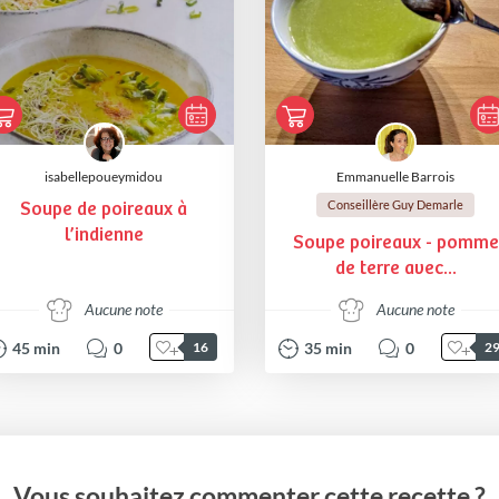
isabellepoueymidou
Emmanuelle Barrois
Conseillère Guy Demarle
Soupe de poireaux à
l’indienne
Soupe poireaux - pomme
de terre avec...
Aucune note
Aucune note
45
min
0
35
min
0
16
2
Vous souhaitez commenter cette recette ?