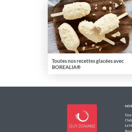
Toutes nos recettes glacées avec
BOREALIA®
NOS
Guy
Club
Le M
Bou