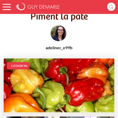
Accueil
Recettes
Piment la pate
Piment la pate
adelinec_e99b
I-COOK'IN