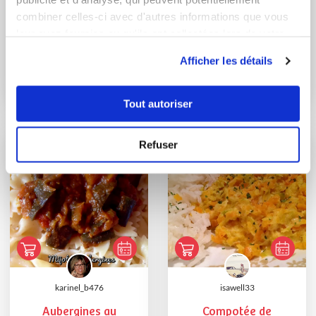
combiner celles-ci avec d'autres informations que vous
leur avez fournies ou qu'ils ont collectées lors de votre
Florence Maurer
Corinne BINET (Ottoki)
utilisation de leurs services.
Afficher les détails
Conseillère Guy Demarle
Conseillère Guy Demarle
Houmous de lentilles
Bûche salée
corail et courge...
[presque] 100 %
Tout autoriser
légumes d...
Refuser
karinel_b476
isawell33
Aubergines au
Compotée de