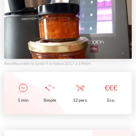
Recette créée le lundi 9 octobre 2017 à 19h04
€
€
€
5
min
Simple
12 pers.
Eco.