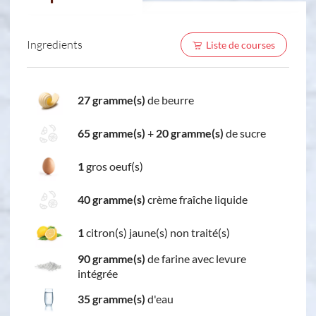
Ingredients
Liste de courses
27 gramme(s)
de beurre
65 gramme(s)
+
20 gramme(s)
de sucre
1
gros oeuf(s)
40 gramme(s)
crème fraîche liquide
1
citron(s) jaune(s) non traité(s)
90 gramme(s)
de farine avec levure
intégrée
35 gramme(s)
d'eau