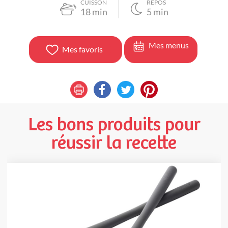
CUISSON
REPOS
18
min
5
min
Mes menus
Mes favoris
Les bons produits pour
réussir la recette