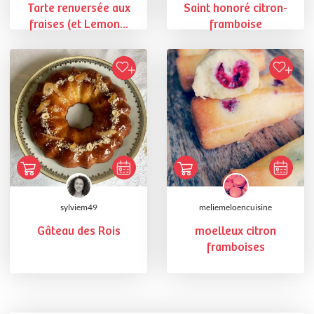
Tarte renversée aux
Saint honoré citron-
fraises (et Lemon...
framboise
sylviem49
meliemeloencuisine
Gâteau des Rois
moelleux citron
framboises