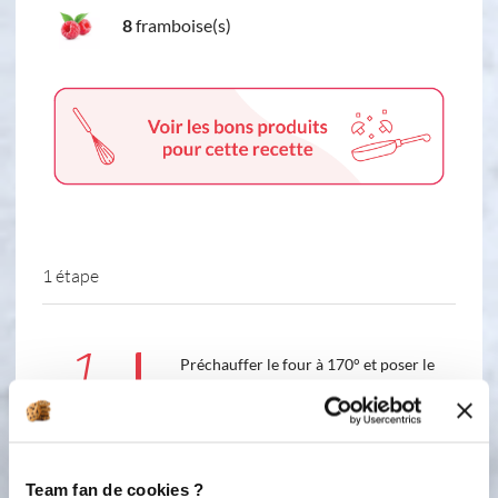
8
framboise(s)
1 étape
1
Préchauffer le four à 170° et poser le
petit moule à glace Ohra sur la plaque
aluminium perforée. Faire fondre le
beurre, réserver. Dans un cul-de-
poule, zester le citron sur les 65g de
sucre. Mélanger. Ajouter l'oeuf (un
Team fan de cookies ?