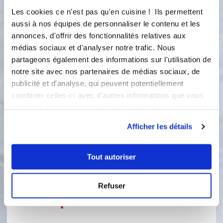
gros ou 2 petits) et faire gonfler en
Les cookies ce n'est pas qu'en cuisine ! Ils permettent
fouettant. Ajouter la crème et
aussi à nos équipes de personnaliser le contenu et les
mélanger. Presser le citron et ajouter
annonces, d'offrir des fonctionnalités relatives aux
2 càc à la préparation. Ajouter la
médias sociaux et d'analyser notre trafic. Nous
farine (tamisée de préférence) et
partageons également des informations sur l'utilisation de
mélanger. Ajouter le beurre fondu et
notre site avec nos partenaires de médias sociaux, de
mélanger une dernière fois. Répartir
dans les empreintes et mettre une
publicité et d'analyse, qui peuvent potentiellement
framboise sur chaque. Faire cuire 18
combiner celles-ci avec d'autres informations que vous
minutes à 170° Préparer un sirop :
leur avez fournies ou qu'ils ont collectées lors de votre
Dans une petite casserole, faire
utilisation de leurs services.
fondre les 20g de sucre avec les 35g
Afficher les détails
d'eau et faire bouillonner 2 minutes.
Ajouter ensuite 2 càs de jus de citron
Tout autoriser
hors du feu. Réserver jusqu'après
cuisson des moelleux. A la sortie du
four, verser 2 càc de sirop sur les
Refuser
petits gâteaux et laisser imbiber 5
minutes minimum avant de démouler