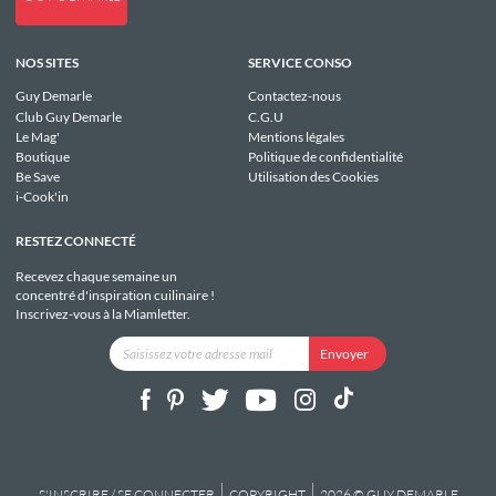
NOS SITES
SERVICE CONSO
Guy Demarle
Contactez-nous
Club Guy Demarle
C.G.U
Le Mag'
Mentions légales
Boutique
Politique de confidentialité
Be Save
Utilisation des Cookies
i-Cook'in
RESTEZ CONNECTÉ
Recevez chaque semaine un
concentré d'inspiration cuilinaire !
Inscrivez-vous à la Miamletter.
S'INSCRIRE / SE CONNECTER
COPYRIGHT
2026 © GUY DEMARLE