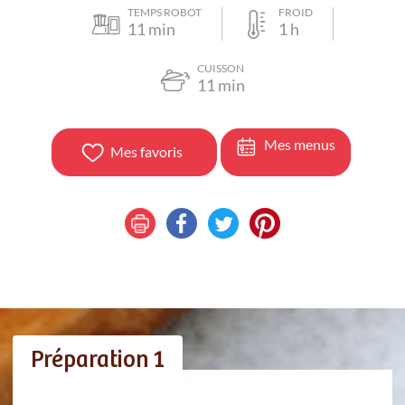
TEMPS ROBOT
FROID
11
min
1
h
CUISSON
11
min
Mes menus
Mes favoris
Préparation 1