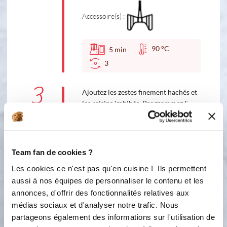
Accessoire(s) :
90 °C
5
min
3
3
Ajoutez les zestes finement hachés et
les raisins imbibés. Programmez 5
minutes - 90°C - vitesse 2 et versez
petit à petit la semoule fine par
l'orifice situé au dessus du couvercle.
Team fan de cookies ?
90 °C
5
min
Les cookies ce n'est pas qu'en cuisine ! Ils permettent
2
aussi à nos équipes de personnaliser le contenu et les
annonces, d'offrir des fonctionnalités relatives aux
4
Placez vos empreintes Petits
médias sociaux et d'analyser notre trafic. Nous
Charlottes sur la plaque perforée et
partageons également des informations sur l'utilisation de
versez 1/2 cuillère à café de caramel