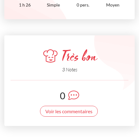
1
h
26
Simple
0 pers.
Moyen
Très bon
3 Notes
0
Voir les commentaires