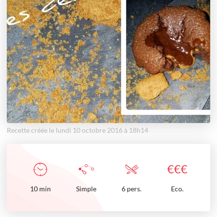
Recette créée le lundi 10 octobre 2016 à 18h14
€
€
€
10
min
Simple
6 pers.
Eco.