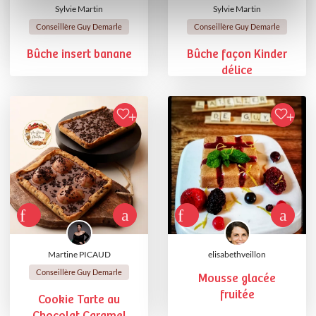
Sylvie Martin
Sylvie Martin
Conseillère Guy Demarle
Conseillère Guy Demarle
Bûche insert banane
Bûche façon Kinder
délice
Martine PICAUD
elisabethveillon
Conseillère Guy Demarle
Mousse glacée
fruitée
Cookie Tarte au