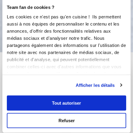
Démouler délicatement et servir
Team fan de cookies ?
aussitôt.
Les cookies ce n'est pas qu'en cuisine ! Ils permettent
aussi à nos équipes de personnaliser le contenu et les
Bon appétit !
annonces, d'offrir des fonctionnalités relatives aux
médias sociaux et d'analyser notre trafic. Nous
partageons également des informations sur l'utilisation de
notre site avec nos partenaires de médias sociaux, de
Vous aimerez aussi ...
publicité et d'analyse, qui peuvent potentiellement
combiner celles-ci avec d'autres informations que vous
leur avez fournies ou qu'ils ont collectées lors de votre
utilisation de leurs services.
Afficher les détails
Tout autoriser
Refuser