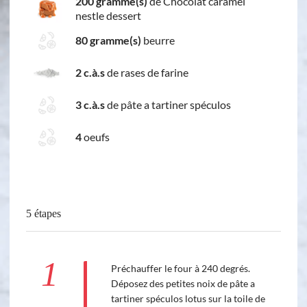
200 gramme(s)
de Chocolat caramel
nestle dessert
80 gramme(s)
beurre
2 c.à.s
de rases de farine
3 c.à.s
de pâte a tartiner spéculos
4
oeufs
5 étapes
1
Préchauffer le four à 240 degrés.
Déposez des petites noix de pâte a
tartiner spéculos lotus sur la toile de