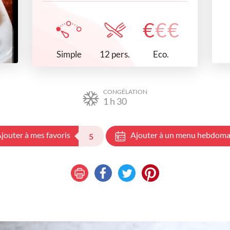
€
€
€
Simple
Eco.
12 pers.
CONGÉLATION
1
h
30
jouter à mes favoris
Ajouter à un menu hebdoma
5