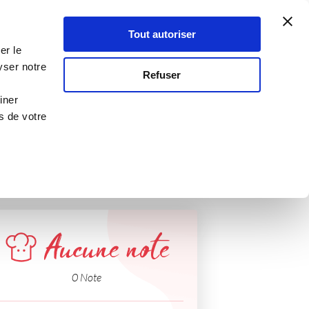
Atelier Culinaire
Le métier
Guy Demarle
Tout autoriser
Se connecter
S'inscrire
er le
yser notre
Refuser
Pâques
iner
s de votre
Aucune note
0 Note