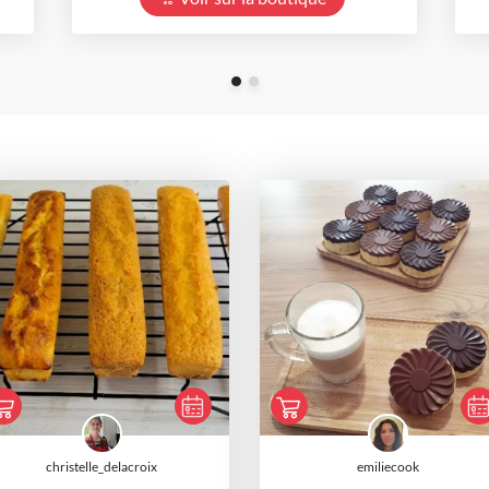
christelle_delacroix
emiliecook