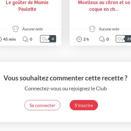
Le goûter de Mamie
Moelleux au citron et sa
Paulette
coque en ch...
Aucune note
Aucune note
45
min
0
2
h
0
4
2
Vous souhaitez commenter cette recette ?
Connectez-vous ou rejoignez le Club
Se connecter
S'inscrire