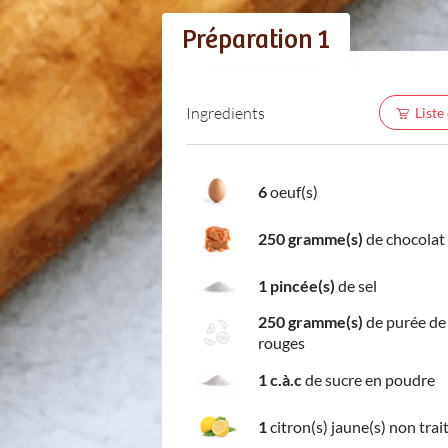
Préparation 1
Ingredients
Liste
6
oeuf(s)
250 gramme(s)
de chocolat
1 pincée(s)
de sel
250 gramme(s)
de purée de 
rouges
1 c.à.c
de sucre en poudre
1
citron(s) jaune(s) non trai