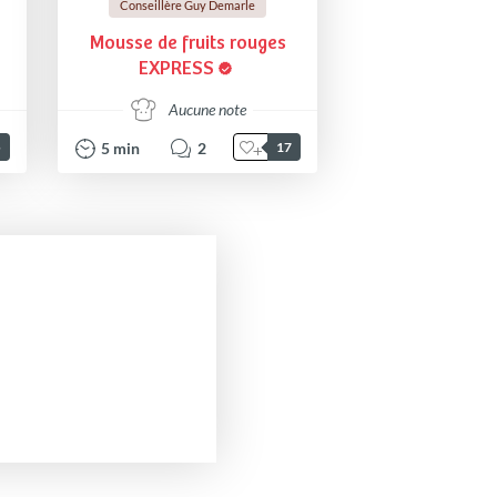
Conseillère Guy Demarle
Mousse de fruits rouges
EXPRESS
Aucune note
5
min
2
5
17