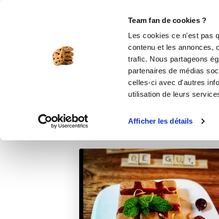
Le Club
i-Cook'in
Be Save
Boutique
Accueil
Recettes
Mousse glacée fruit
Team fan de cookies ?
Les cookies ce n'est pas q
contenu et les annonces, d'
trafic. Nous partageons éga
desser
partenaires de médias soci
celles-ci avec d'autres inf
utilisation de leurs service
Afficher les détails