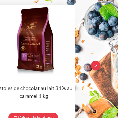
>
stoles de chocolat au lait 31% au
Toile de 
caramel 1 kg
Voir sur la boutique
Voir