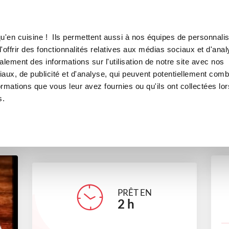
Canofea
Borealia
ée
LE MAG
LA BOUTIQUE
RECETTES
u'en cuisine ! Ils permettent aussi à nos équipes de personnalis
Mousse glacée fruitée
offrir des fonctionnalités relatives aux médias sociaux et d'anal
lement des informations sur l'utilisation de notre site avec nos
ts
Repas de fête
Petits gourmands
Pour recevoir
aux, de publicité et d'analyse, qui peuvent potentiellement comb
ormations que vous leur avez fournies ou qu'ils ont collectées lor
s.
elisabethveillon
PRÊT EN
2
h