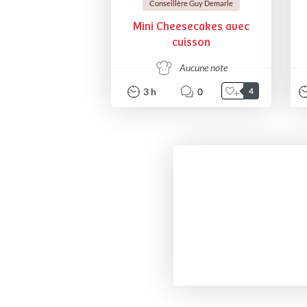
Conseillère Guy Demarle
Mini Cheesecakes avec
cuisson
Aucune note
3
h
0
4