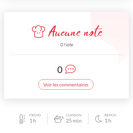
Aucune note
0 Note
0
Voir les commentaires
FROID
CUISSON
REPOS
1
h
25
min
1
h