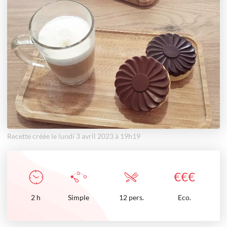
Recette créée le lundi 3 avril 2023 à 19h19
€
€
€
2
h
Simple
12 pers.
Eco.