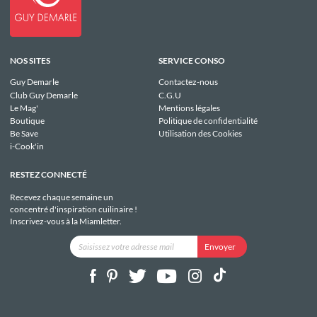
NOS SITES
SERVICE CONSO
Guy Demarle
Contactez-nous
Club Guy Demarle
C.G.U
Le Mag'
Mentions légales
Boutique
Politique de confidentialité
Be Save
Utilisation des Cookies
i-Cook'in
RESTEZ CONNECTÉ
Recevez chaque semaine un
concentré d'inspiration cuilinaire !
Inscrivez-vous à la Miamletter.