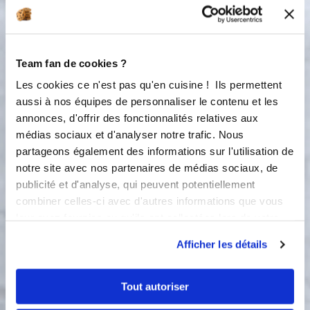
3
Ajoutez la crème liquide, les zestes et
le jus des citrons et le beurre fondu
puis mélangez de nouveau.
Team fan de cookies ?
4
- Ajoutez la farine, la levure chimique
Les cookies ce n'est pas qu'en cuisine ! Ils permettent
et les graines de pavot (facultatif) puis
aussi à nos équipes de personnaliser le contenu et les
mélangez jusqu'à ce que la
annonces, d'offrir des fonctionnalités relatives aux
préparation soit homogène. -
médias sociaux et d'analyser notre trafic. Nous
Répartissez la préparation dans les
partageons également des informations sur l'utilisation de
empreintes du moule, posez une toile
notre site avec nos partenaires de médias sociaux, de
de cuisson avec une plaque en
publicité et d'analyse, qui peuvent potentiellement
aluminium au dessus du moule pour
combiner celles-ci avec d'autres informations que vous
éviter que les moelleux ne gonflent de
leur avez fournies ou qu'ils ont collectées lors de votre
trop. - Direction le four pendant 25
utilisation de leurs services.
minutes à 160°C. - Une fois les
Afficher les détails
moelleux sortis du four, démoulez au
bout de 5 minutes minimum les
moelleux. Lavez le moule et mettez
Tout autoriser
des pistoles de chocolat dans chaque