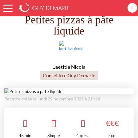
Accueil
Recettes
Petites pizzas à pâte liquide
Petites pizzas à pâte
liquide
Laetitia Nicola
Conseillère Guy Demarle
Recette créée le lundi 29 novembre 2021 à 21h24
€
€
€
45
min
Simple
4 pers.
Eco.