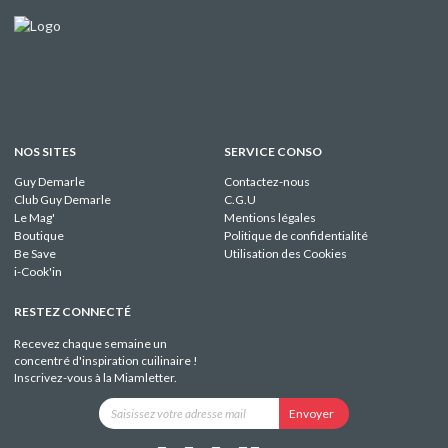
NOS SITES
SERVICE CONSO
Guy Demarle
Contactez-nous
Club Guy Demarle
C.G.U
Le Mag'
Mentions légales
Boutique
Politique de confidentialité
Be Save
Utilisation des Cookies
i-Cook'in
RESTEZ CONNECTÉ
Recevez chaque semaine un
concentré d'inspiration cuilinaire !
Inscrivez-vous à la Miamletter.