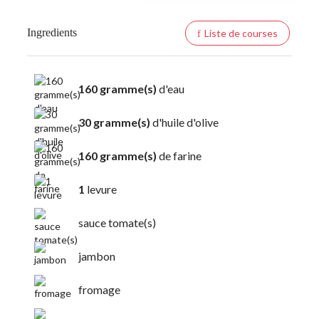
Ingredients
Liste de courses
160 gramme(s)
d'eau
30 gramme(s)
d'huile d'olive
160 gramme(s)
de farine
1
levure
sauce tomate(s)
jambon
fromage