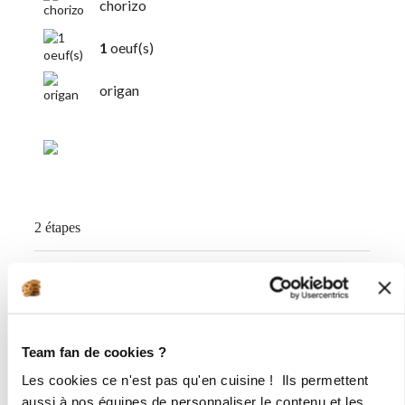
chorizo
1
oeuf(s)
origan
2 étapes
1
Préchauffez le four à 200°C et posez
le moule sur la plaque alu perforée.
J'utilise ici le 6 grands ronds. Au
Team fan de cookies ?
robot : mélangez l’eau, l’huile d’olive,
la farine, la levure, l’œuf et l’origan (1
Les cookies ce n'est pas qu'en cuisine ! Ils permettent
minute/vit. 3). Pour la levure : 1
aussi à nos équipes de personnaliser le contenu et les