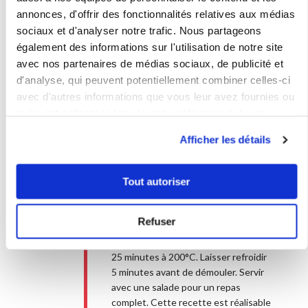
sachet de préparation pour pâte à
annonces, d'offrir des fonctionnalités relatives aux médias
pizzas (ou 1 sachet de levure de
sociaux et d'analyser notre trafic. Nous partageons
boulanger déshydratée) Pensez à
également des informations sur l'utilisation de notre site
rajouter le sel si vous n’utilisez pas la
avec nos partenaires de médias sociaux, de publicité et
préparation pour pâte à pizzas (qui
d'analyse, qui peuvent potentiellement combiner celles-ci
est déjà salée). Sans robot : mélangez
avec d'autres informations que vous leur avez fournies ou
tous les ingrédients afin d’obtenir
qu'ils ont collectées lors de votre utilisation de leurs
une pâte lisse. Répartir la pâte dans
services.
les empreintes. 1
Afficher les détails
2
Répartir la sauce tomate en petits
tas (l’égaliser avec le dos d’une
Tout autoriser
cuillère). Mettre la garniture de votre
choix : jambon, champignons, chorizo,
Refuser
olives, fromages, thon, anchois,
poivrons , fromage ... Faire cuire 20 à
25 minutes à 200°C. Laisser refroidir
5 minutes avant de démouler. Servir
avec une salade pour un repas
complet. Cette recette est réalisable