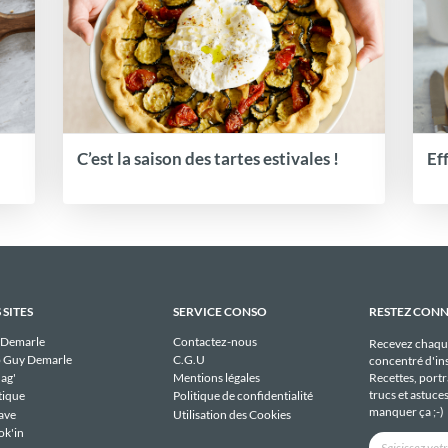
C’est la saison des tartes estivales !
Ef
 SITES
SERVICE CONSO
RESTEZ CON
 Demarle
Contactez-nous
Recevez chaqu
 Guy Demarle
C.G.U
concentré d'ins
Recettes, portra
ag'
Mentions légales
trucs et astuce
tique
Politique de confidentialité
manquer ça ;-)
ave
Utilisation des Cookies
ok'in