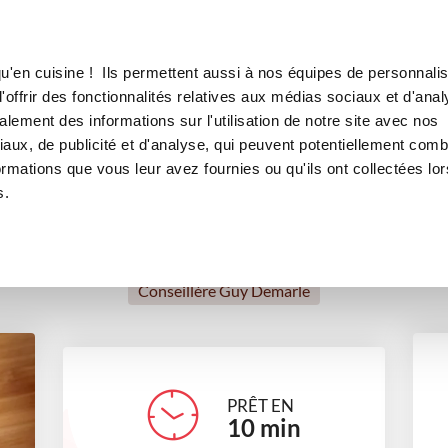
Canofea
Borealia
LE MAG
LA BOUTIQUE
RECETTES
u'en cuisine ! Ils permettent aussi à nos équipes de personnalis
Muffin façon pizza
offrir des fonctionnalités relatives aux médias sociaux et d'anal
lement des informations sur l'utilisation de notre site avec nos
plats
aux, de publicité et d'analyse, qui peuvent potentiellement comb
ormations que vous leur avez fournies ou qu'ils ont collectées lor
s.
Elise SIMON Elise
Conseillère Guy Demarle
PRÊT EN
10
min