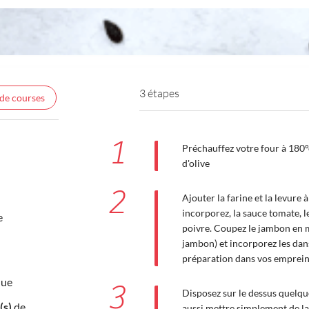
3 étapes
 de courses
1
Préchauffez votre four à 180°c 
d'olive
2
Ajouter la farine et la levure 
incorporez, la sauce tomate, le 
e
poivre. Coupez le jambon en m
jambon) et incorporez les dan
préparation dans vos emprein
que
3
Disposez sur le dessus quelqu
(s)
de
aussi mettre simplement de la