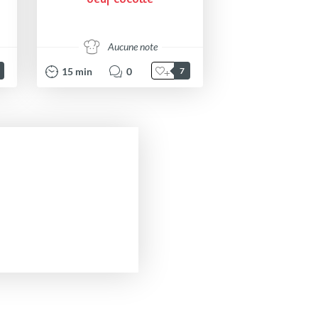
Aucune note
15
min
0
7