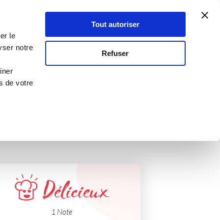
Atelier Culinaire
Le métier
Guy Demarle
Tout autoriser
Se connecter
S'inscrire
er le
yser notre
Refuser
iner
s de votre
Délicieux
1 Note