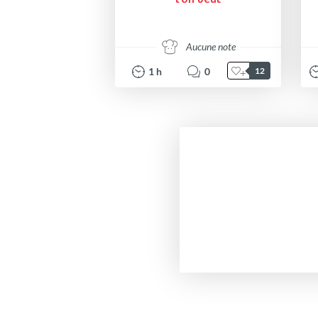
Aucune note
1
h
0
12