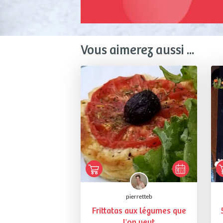
Vous aimerez aussi ...
pierretteb
Frittatas aux légumes que
l'on veut