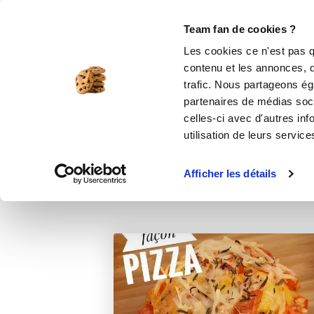
Le Club
i-Cook'in
Be Save
Boutique
Accueil
Recettes
Muffin façon pizza
Team fan de cookies ?
Les cookies ce n'est pas q
contenu et les annonces, d'
trafic. Nous partageons éga
partenaires de médias soci
celles-ci avec d'autres inf
utilisation de leurs service
Afficher les détails