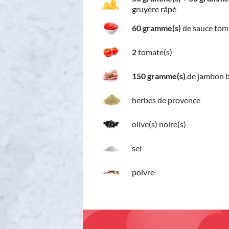
gruyère râpé
60 gramme(s)
de sauce tom
2
tomate(s)
150 gramme(s)
de jambon b
herbes de provence
olive(s) noire(s)
sel
poivre