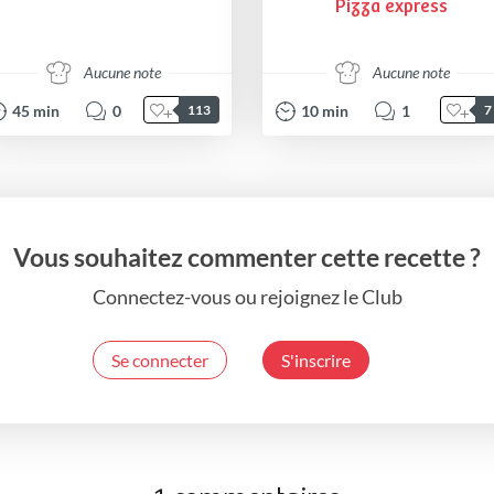
Pizza express
Aucune note
Aucune note
45
min
0
10
min
1
113
7
Vous souhaitez commenter cette recette ?
Connectez-vous ou rejoignez le Club
Se connecter
S'inscrire