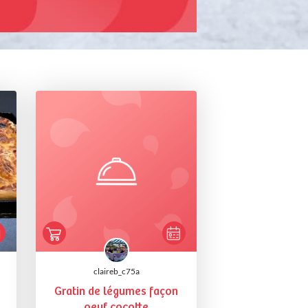
claireb_c75a
Gratin de légumes façon
oeuf cocotte