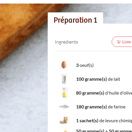
Préparation 1
Ingredients
Liste
3
oeuf(s)
100 gramme(s)
de lait
80 gramme(s)
d'huile d'oliv
180 gramme(s)
de farine
1 sachet(s)
de levure chimi
50 gramme(s)
+
50 gramme