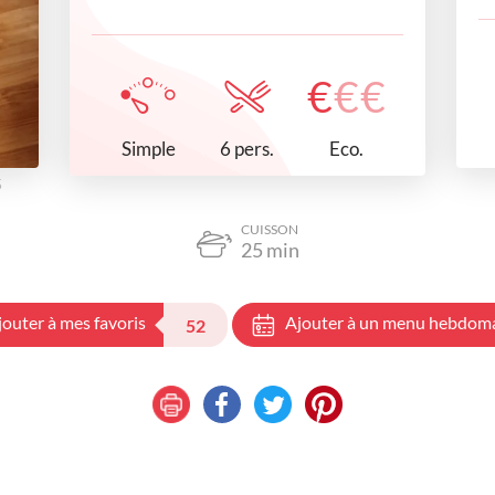
€
€
€
Simple
Eco.
6 pers.
5
CUISSON
25
min
jouter à mes favoris
Ajouter à un menu hebdom
52