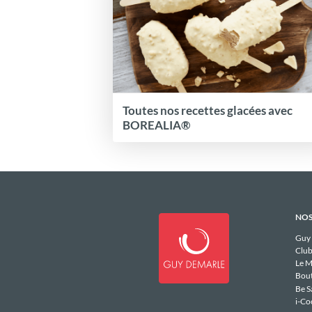
Toutes nos recettes glacées avec
BOREALIA®
NOS
Guy
Club
Le M
Bou
Be S
i-Co