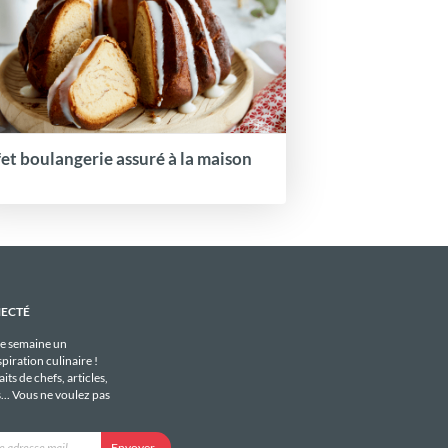
fet boulangerie assuré à la maison
NECTÉ
e semaine un
piration culinaire !
its de chefs, articles,
s... Vous ne voulez pas