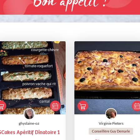
Bon appétit !
ghyslaine-oz
Virginie Pieters
Conseillère Guy Demarle
5Cakes Apéritif Dînatoire 1