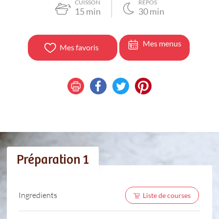
CUISSON
REPOS
15
min
30
min
Mes menus
Mes favoris
Préparation 1
Ingredients
Liste de courses