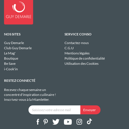
NOS SITES
SERVICE CONSO
Guy Demarle
Contactez-nous
Club Guy Demarle
C.G.U
Le Mag'
Mentions légales
Boutique
Politique de confidentialité
Be Save
Utilisation des Cookies
i-Cook'in
RESTEZ CONNECTÉ
Recevez chaque semaine un
concentré d'inspiration cuilinaire !
Inscrivez-vous à la Miamletter.