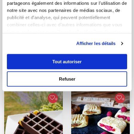
partageons également des informations sur l'utilisation de
notre site avec nos partenaires de médias sociaux, de
publicité et d'analyse, qui peuvent potentiellement
combiner celles-ci avec d'autres informations que vous
leur avez fournies ou qu'ils ont collectées lors de votre
utilisation de leurs services.
Afficher les détails
gaelle56
karine BABEL
Conseillère Guy Demarle
Tout autoriser
Les cookies de
Soazig
Gâteau renversé aux
Refuser
prunes d'Alsace