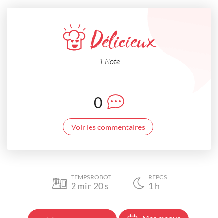
Délicieux
1 Note
0
Voir les commentaires
TEMPS ROBOT
REPOS
2
min
20
s
1
h
Mes menus