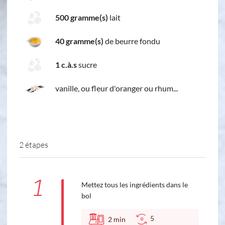
500 gramme(s)
lait
40 gramme(s)
de beurre fondu
1 c.à.s
sucre
vanille, ou fleur d'oranger ou rhum...
2 étapes
1
Mettez tous les ingrédients dans le
bol
5
2
min