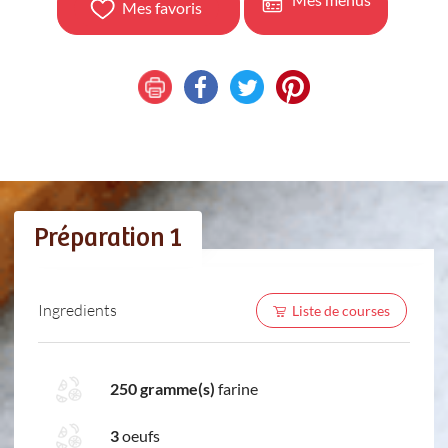
Mes favoris
Préparation 1
Ingredients
Liste de courses
250 gramme(s)
farine
3
oeufs