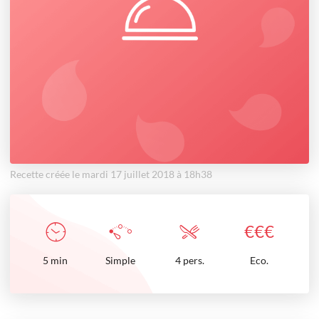
Recette créée le mardi 17 juillet 2018 à 18h38
€
€
€
5
min
Simple
4 pers.
Eco.