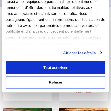
aussi à nos équipes de personnaliser le contenu et les
annonces, d'offrir des fonctionnalités relatives aux
Vous aimerez aussi ...
médias sociaux et d'analyser notre trafic. Nous
partageons également des informations sur l'utilisation de
notre site avec nos partenaires de médias sociaux, de
publicité et d'analyse, qui peuvent potentiellement
combiner celles-ci avec d'autres informations que vous
leur avez fournies ou qu'ils ont collectées lors de votre
utilisation de leurs services.
Afficher les détails
Tout autoriser
janineb_8351
isabellereggio07
Refuser
Maleine de Monque
Gâteau au yaourt aux
pommes