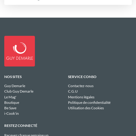
NOS SITES
SERVICE CONSO
Guy Demarle
Contactez-nous
Club Guy Demarle
C.G.U
Le Mag'
Mentions légales
Boutique
Politique de confidentialité
Be Save
Utilisation des Cookies
i-Cook'in
RESTEZ CONNECTÉ
Recevez chaque semaine un