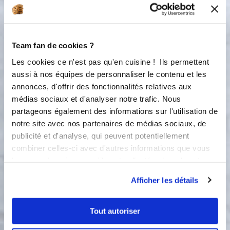
coriandre fraîche
Team fan de cookies ?
2 étapes
Les cookies ce n'est pas qu'en cuisine ! Ils permettent
aussi à nos équipes de personnaliser le contenu et les
annonces, d'offrir des fonctionnalités relatives aux
1
médias sociaux et d'analyser notre trafic. Nous
Étape 1 Faire chauffer le grill du four.
partageons également des informations sur l'utilisation de
Eplucher une belle patate douce et
notre site avec nos partenaires de médias sociaux, de
une pomme de terre. Les faire cuire à
publicité et d'analyse, qui peuvent potentiellement
l'eau salée pendant environ 20
minutes, jusqu'à tendreté. Les écraser
combiner celles-ci avec d'autres informations que vous
en purée en ajoutant un peu de lait,
leur avez fournies ou qu'ils ont collectées lors de votre
selon le goût
utilisation de leurs services.
Afficher les détails
2
Étape 2 Dans un plat à gratin, verser
la viande après avoir enlevé les
Tout autoriser
feuilles de laurier, et en la tassant un
peu. Répartir de la coriandre fraiche