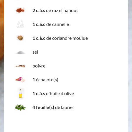
2 c.à.s
de raz el hanout
1 c.à.c
de cannelle
1 c.à.c
de coriandre moulue
sel
poivre
1
échalote(s)
1 c.à.s
d'huile d'olive
4 feuille(s)
de laurier