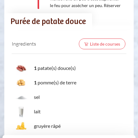
le feu pour assécher un peu. Réserver
Purée de patate douce
Ingredients
Liste de courses
1
patate(s) douce(s)
1
pomme(s) de terre
sel
lait
gruyère râpé