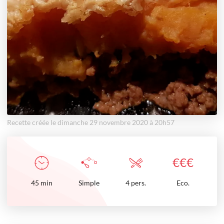
Recette créée le dimanche 29 novembre 2020 à 20h57
€
€
€
45
min
Simple
4 pers.
Eco.