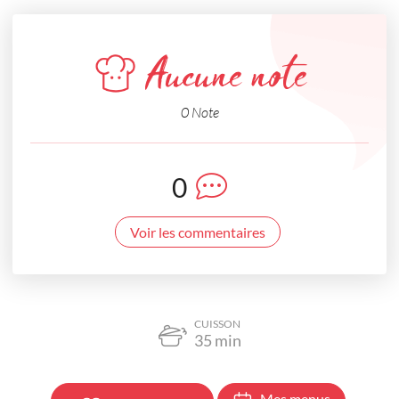
Aucune note
0 Note
0
Voir les commentaires
CUISSON
35
min
Mes menus