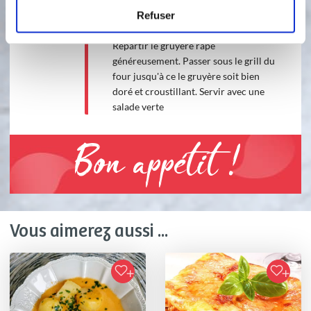
ciselée selon le goût. Verser dessus la
Refuser
purée de patate douce, et bien tasser.
Répartir le gruyère rapé
généreusement. Passer sous le grill du
four jusqu'à ce le gruyère soit bien
doré et croustillant. Servir avec une
salade verte
Bon appétit !
Vous aimerez aussi ...