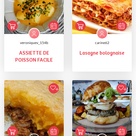
veroniquev_154b
carine62
ASSIETTE DE
Lasagne bolognaise
POISSON FACILE