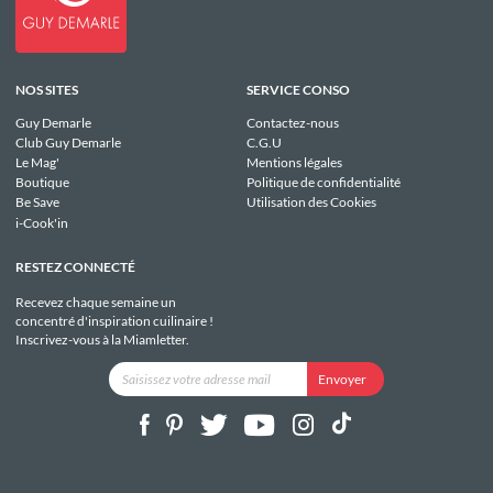
NOS SITES
SERVICE CONSO
Guy Demarle
Contactez-nous
Club Guy Demarle
C.G.U
Le Mag'
Mentions légales
Boutique
Politique de confidentialité
Be Save
Utilisation des Cookies
i-Cook'in
RESTEZ CONNECTÉ
Recevez chaque semaine un
concentré d'inspiration cuilinaire !
Inscrivez-vous à la Miamletter.