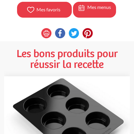
Mes menus
Mes favoris
Les bons produits pour
réussir la recette