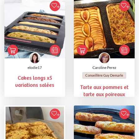
elodie17
Caroline Perez
Conseillère Guy Demarle
Cakes longs x5
variations salées
Tarte aux pommes et
tarte aux poireaux