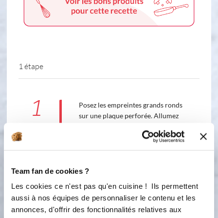
1 étape
1
Posez les empreintes grands ronds
sur une plaque perforée. Allumez
votre four à 200°C chaleur tournante.
Pelez et évidez les pommes, découpez
le 1/2 fromage en 6 portions. Prenez
chaque feuilles de brick, les poser sur
la planche souple (planche à
Team fan de cookies ?
découper) et les couper en 4 avec un
Les cookies ce n'est pas qu'en cuisine ! Ils permettent
couteau bien aiguisé. Superposez 3
aussi à nos équipes de personnaliser le contenu et les
morceaux de feuilles de brick, et les
annonces, d'offrir des fonctionnalités relatives aux
positionner dans chaque grand rond.