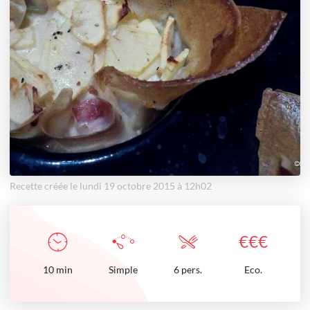
Recette créée le lundi 19 octobre 2015 à 12h02
€
€
€
10
min
Simple
6 pers.
Eco.