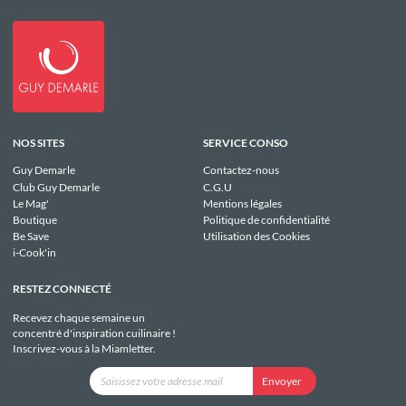
NOS SITES
SERVICE CONSO
Guy Demarle
Contactez-nous
Club Guy Demarle
C.G.U
Le Mag'
Mentions légales
Boutique
Politique de confidentialité
Be Save
Utilisation des Cookies
i-Cook'in
RESTEZ CONNECTÉ
Recevez chaque semaine un
concentré d'inspiration cuilinaire !
Inscrivez-vous à la Miamletter.