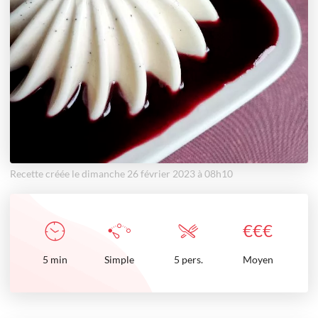
Recette créée le dimanche 26 février 2023 à 08h10
€
€
€
5
min
Simple
5 pers.
Moyen