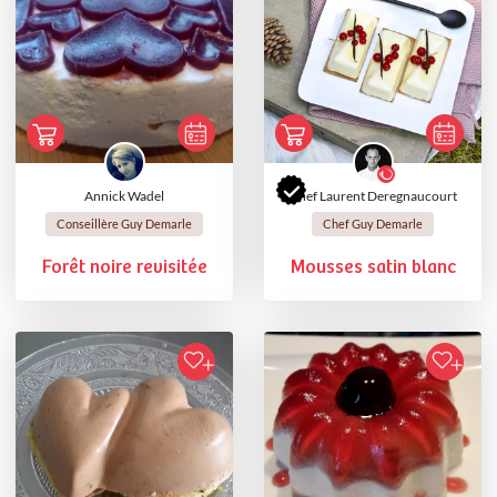
Annick Wadel
Chef Laurent Deregnaucourt
Conseillère Guy Demarle
Chef Guy Demarle
Forêt noire revisitée
Mousses satin blanc