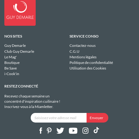
NOS SITES
SERVICE CONSO
Guy Demarle
Contactez-nous
Club Guy Demarle
C.G.U
Le Mag'
Mentions légales
Boutique
Politique de confidentialité
Be Save
Utilisation des Cookies
i-Cook'in
RESTEZ CONNECTÉ
Recevez chaque semaine un
concentré d'inspiration cuilinaire !
Inscrivez-vous à la Miamletter.