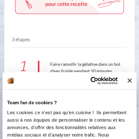
3 étapes
1
Faire ramollir la gélatine dans un bol
d'eau froide pendant 10 minutes.
Faire chauffer dans une petite
casserole la crème, la vanille, et le
sucre. Ajouter la gélatine essorée et la
faire fondre quelques minutes.
Team fan de cookies ?
Débarrasser et verser dans 5
empreintes du moules Saint Honoré.
Les cookies ce n'est pas qu'en cuisine ! Ils permettent
Mettre au congélateur pendant 3 à
aussi à nos équipes de personnaliser le contenu et les
4h.
annonces, d'offrir des fonctionnalités relatives aux
médias sociaux et d'analyser notre trafic. Nous