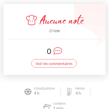
Aucune note
0 Note
0
Voir les commentaires
CONGÉLATION
FROID
4
h
4
h
CUISSON
1
min