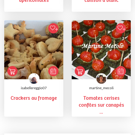
apéritomates
cuisson à blanc
isabellereggio07
martine_mecoli
Crackers au fromage
Tomates cerises
confites sur canapés
...