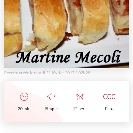
Recette créée le mardi 21 février 2017 à 02h28
€
€
€
20
min
Simple
12 pers.
Eco.