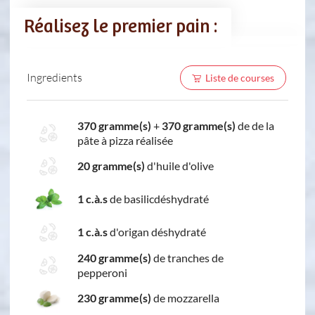
Réalisez le premier pain :
Ingredients
Liste de courses
370 gramme(s)
+
370 gramme(s)
de de la
pâte à pizza réalisée
20 gramme(s)
d'huile d'olive
1 c.à.s
de basilicdéshydraté
1 c.à.s
d'origan déshydraté
240 gramme(s)
de tranches de
pepperoni
230 gramme(s)
de mozzarella