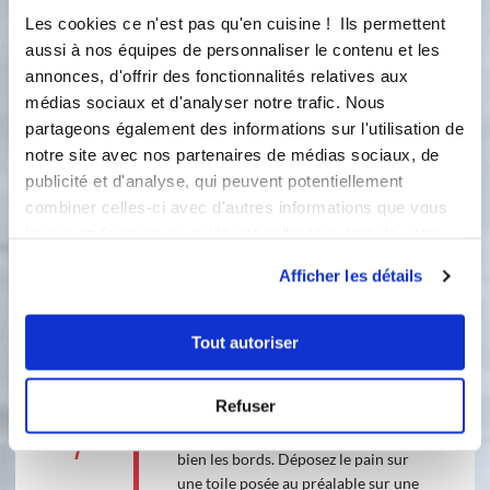
Réservez le reste des herbes sèches.
Les cookies ce n'est pas qu'en cuisine ! Ils permettent
5
aussi à nos équipes de personnaliser le contenu et les
Posez une assiette sur le bol du
annonces, d'offrir des fonctionnalités relatives aux
cook'in et pesez les tranches de
médias sociaux et d'analyser notre trafic. Nous
pepperoni. Déposez la moitié des
partageons également des informations sur l'utilisation de
tranches de pepperoni sur la pâte en
notre site avec nos partenaires de médias sociaux, de
laissant 2 cm sur tout le tour de la
publicité et d'analyse, qui peuvent potentiellement
pâte. Réservez le reste des tranches
pour le second pain.
combiner celles-ci avec d'autres informations que vous
leur avez fournies ou qu'ils ont collectées lors de votre
6
utilisation de leurs services.
Posez une assiette sur le couvercle du
Afficher les détails
cook'in et pesez la mozzarella.
Coupez-la en tranches régulières.
Déposez la moitié des tranches par-
Tout autoriser
dessus celles de pepperoni. Réservez
l'autre moitié.
Refuser
7
Roulez la pâte en escargot. Scellez
bien les bords. Déposez le pain sur
une toile posée au préalable sur une