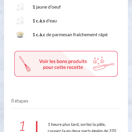
1
jaune d'oeuf
1 c.à.s
d'eau
1 c.à.c
de parmesan fraîchement râpé
8 étapes
1
1 heure plus tard, sortez la pâte,
coupez-la en deux parts égales de 370