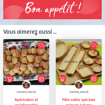
Bon appétit !
Vous aimerez aussi ...
martine_mecoli
martine_mecoli
Apéricubes et
Pâte salée spéciale