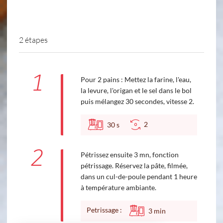
2 étapes
1
Pour 2 pains : Mettez la farine, l'eau,
la levure, l'origan et le sel dans le bol
puis mélangez 30 secondes, vitesse 2.
2
30
s
2
Pétrissez ensuite 3 mn, fonction
pétrissage. Réservez la pâte, filmée,
dans un cul-de-poule pendant 1 heure
à température ambiante.
Petrissage :
3
min