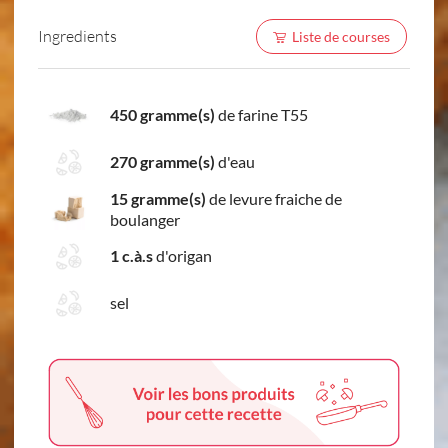
Ingredients
Liste de courses
450 gramme(s)
de farine T55
270 gramme(s)
d'eau
15 gramme(s)
de levure fraiche de
boulanger
1 c.à.s
d'origan
sel