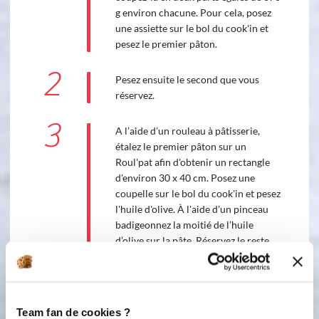
g environ chacune. Pour cela, posez
une assiette sur le bol du cook'in et
pesez le premier pâton.
2
Pesez ensuite le second que vous
réservez.
3
A l’aide d’un rouleau à pâtisserie,
étalez le premier pâton sur un
Roul'pat afin d'obtenir un rectangle
d'environ 30 x 40 cm. Posez une
coupelle sur le bol du cook'in et pesez
l'huile d'olive. À l'aide d'un pinceau
badigeonnez la moitié de l’huile
d’olive sur la pâte. Réservez le reste
pour le second pâton.
4
Mélangez les herbes sèches et
saupoudrez-en la moitié sur la pâte.
Team fan de cookies ?