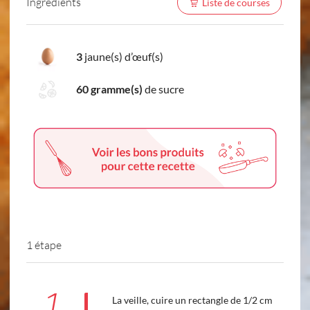
Ingredients
Liste de courses
3
jaune(s) d’œuf(s)
60 gramme(s)
de sucre
1 étape
1
La veille, cuire un rectangle de 1/2 cm