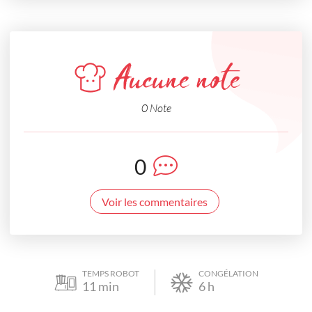
Aucune note
0 Note
0
Voir les commentaires
TEMPS ROBOT
CONGÉLATION
11
min
6
h