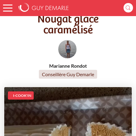
Accueil
Recettes
Nougat glacé caramélisé
Nougat glacé
caramélisé
Marianne Rondot
Conseillère Guy Demarle
I-COOK'IN