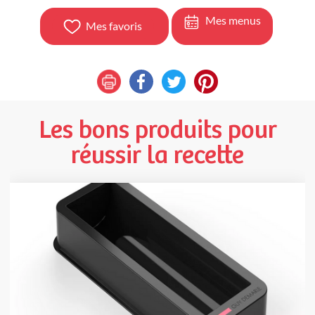
Mes menus
Mes favoris
Les bons produits pour
réussir la recette