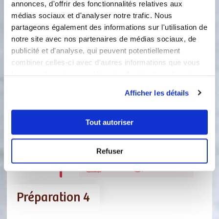
annonces, d'offrir des fonctionnalités relatives aux
avec 3 cuil à soupe d'eau et chauffer
médias sociaux et d'analyser notre trafic. Nous
sans remuer jusqu’à coloration.
partageons également des informations sur l'utilisation de
notre site avec nos partenaires de médias sociaux, de
Accessoire(s) :
publicité et d'analyse, qui peuvent potentiellement
combiner celles-ci avec d'autres informations que vous
5
3
min
leur avez fournies ou qu'ils ont collectées lors de votre
utilisation de leurs services.
Afficher les détails
2
Ajouter petit à petit le caramel sur les
blancs en neige qui continue de
Tout autoriser
battre. Verser dans un récipient et
mettre en attente dans le
réfrigérateur.
Refuser
5
1
min
Préparation 4