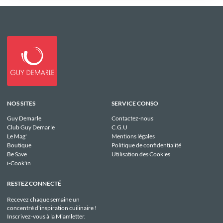
NOS SITES
SERVICE CONSO
Guy Demarle
Contactez-nous
Club Guy Demarle
C.G.U
Le Mag'
Mentions légales
Boutique
Politique de confidentialité
Be Save
Utilisation des Cookies
i-Cook'in
RESTEZ CONNECTÉ
Recevez chaque semaine un
concentré d'inspiration cuilinaire !
Inscrivez-vous à la Miamletter.