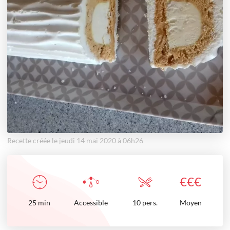
Recette créée le jeudi 14 mai 2020 à 06h26
€
€
€
25
min
Accessible
10 pers.
Moyen