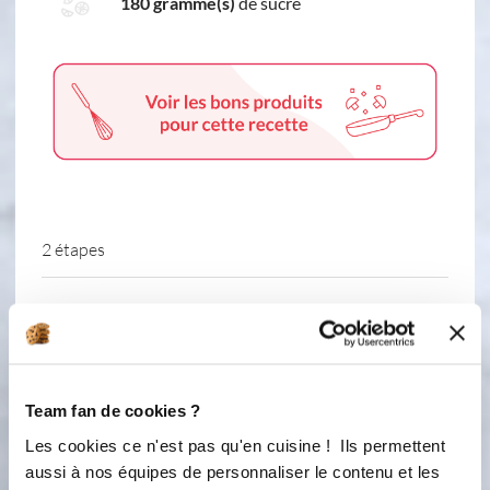
180 gramme(s)
de sucre
2 étapes
1
Étalez les amandes effilés sur une est
les mettre dorées au four environ 10
mn à 180°C. Surveiller pour quelles
ne soit pas trop colorés. Battre les
Team fan de cookies ?
blancs en neige, 3 mn à vit 5. Pendant
Les cookies ce n'est pas qu'en cuisine ! Ils permettent
ce temps, Faire une caramel, dans une
aussi à nos équipes de personnaliser le contenu et les
casserole, mettre 180 gr de sucre