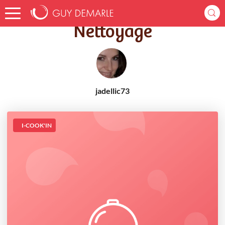
Accueil
Recettes
Nettoyage
Nettoyage
jadellic73
I-COOK'IN