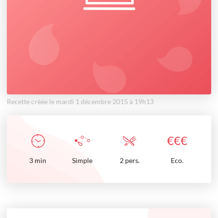
Recette créée le mardi 1 décembre 2015 à 19h13
€
€
€
3
min
Simple
2 pers.
Eco.