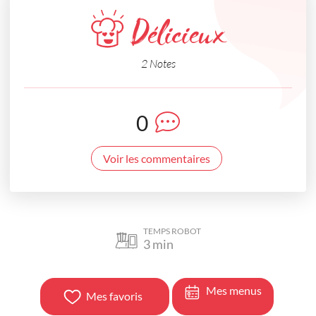
Délicieux
2 Notes
0
Voir les commentaires
TEMPS ROBOT
3
min
Mes menus
Mes favoris