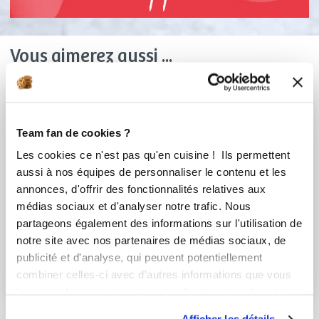
Vous aimerez aussi ...
Team fan de cookies ?
Les cookies ce n'est pas qu'en cuisine ! Ils permettent
aussi à nos équipes de personnaliser le contenu et les
annonces, d'offrir des fonctionnalités relatives aux
médias sociaux et d'analyser notre trafic. Nous
partageons également des informations sur l'utilisation de
sandrinem_9be8
Elodie Lefort (Gourmandises
notre site avec nos partenaires de médias sociaux, de
d'Elo)
publicité et d'analyse, qui peuvent potentiellement
pâte a wraps ou
Conseillère Guy Demarle
combiner celles-ci avec d'autres informations que vous
faritas
leur avez fournies ou qu'ils ont collectées lors de votre
Pâte à modeler
utilisation de leurs services.