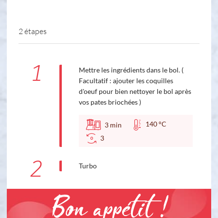
2 étapes
1
Mettre les ingrédients dans le bol. (
Facultatif : ajouter les coquilles
d'oeuf pour bien nettoyer le bol après
vos pates briochées )
140 °C
3
min
3
2
Turbo
Bon appétit !