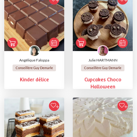
Angélique Faloppa
Julie HARTMANN
Conseillère Guy Demarle
Conseillère Guy Demarle
Kinder délice
Cupcakes Choco
Halloween