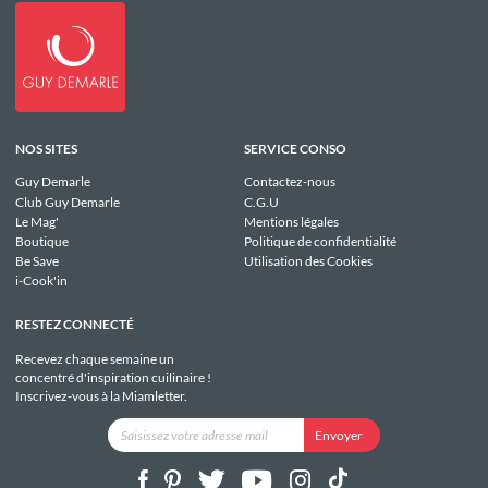
NOS SITES
SERVICE CONSO
Guy Demarle
Contactez-nous
Club Guy Demarle
C.G.U
Le Mag'
Mentions légales
Boutique
Politique de confidentialité
Be Save
Utilisation des Cookies
i-Cook'in
RESTEZ CONNECTÉ
Recevez chaque semaine un
concentré d'inspiration cuilinaire !
Inscrivez-vous à la Miamletter.