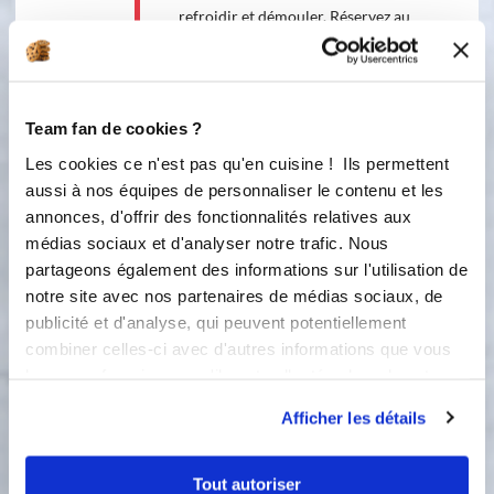
refroidir et démouler. Réservez au
congélateur.
2
Pour les mousses chocolat blanc,
chocolat lait, chocolat noir. Préparez
Team fan de cookies ?
les mousses en procèdent à chaque
Les cookies ce n'est pas qu'en cuisine ! Ils permettent
fois de la même manière. Commencez
aussi à nos équipes de personnaliser le contenu et les
par la mousse au chocolat blanc (
annonces, d'offrir des fonctionnalités relatives aux
vous référez au montage),chocolat au
lait, puis chocolat noir. Faites fondre
médias sociaux et d'analyser notre trafic. Nous
au bain marie 180 gr de chocolat.
partageons également des informations sur l'utilisation de
Battez 360 gr de crème fraîche
notre site avec nos partenaires de médias sociaux, de
liquide au fouet jusqu'à obtention
publicité et d'analyse, qui peuvent potentiellement
d'une mousse pas trop ferme.
combiner celles-ci avec d'autres informations que vous
Incorporez 1/3 de crème fouettée
leur avez fournies ou qu'ils ont collectées lors de votre
dans le chocolat chaud au fouet.
utilisation de leurs services.
Cette précaution est très importante
Afficher les détails
car elle évite la formation de
paillettes de chocolat qui peut se
produire lorsqu'on mélange froid à un
Tout autoriser