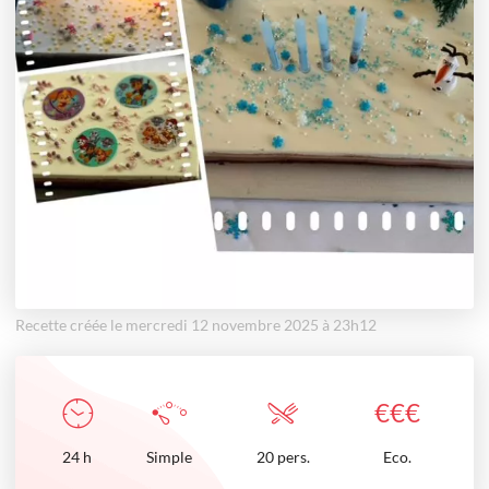
Recette créée le mercredi 12 novembre 2025 à 23h12
€
€
€
24
h
Simple
20 pers.
Eco.