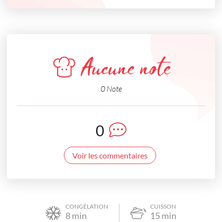
Aucune note
0 Note
0
Voir les commentaires
CONGÉLATION
CUISSON
8
min
15
min